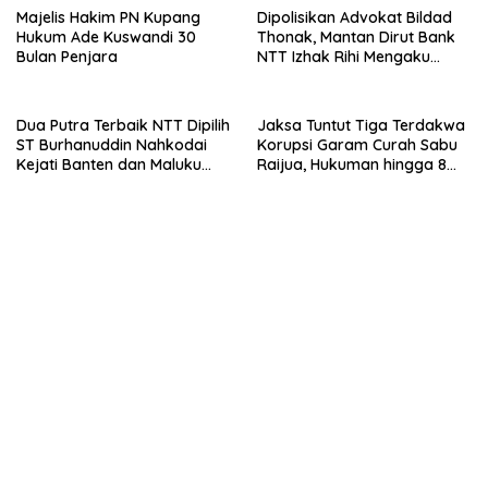
Majelis Hakim PN Kupang
Dipolisikan Advokat Bildad
Hukum Ade Kuswandi 30
Thonak, Mantan Dirut Bank
Bulan Penjara
NTT Izhak Rihi Mengaku
Tidak Pernah Diwawancara
Dua Putra Terbaik NTT Dipilih
Jaksa Tuntut Tiga Terdakwa
ST Burhanuddin Nahkodai
Korupsi Garam Curah Sabu
Kejati Banten dan Maluku
Raijua, Hukuman hingga 8
Utara
Tahun Penjara