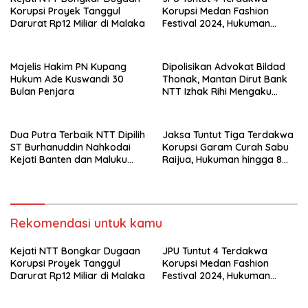
Korupsi Proyek Tanggul
Korupsi Medan Fashion
Darurat Rp12 Miliar di Malaka
Festival 2024, Hukuman
Penjara hingga 5 Tahun
Majelis Hakim PN Kupang
Dipolisikan Advokat Bildad
Hukum Ade Kuswandi 30
Thonak, Mantan Dirut Bank
Bulan Penjara
NTT Izhak Rihi Mengaku
Tidak Pernah Diwawancara
Dua Putra Terbaik NTT Dipilih
Jaksa Tuntut Tiga Terdakwa
ST Burhanuddin Nahkodai
Korupsi Garam Curah Sabu
Kejati Banten dan Maluku
Raijua, Hukuman hingga 8
Utara
Tahun Penjara
Rekomendasi untuk kamu
Kejati NTT Bongkar Dugaan
JPU Tuntut 4 Terdakwa
Korupsi Proyek Tanggul
Korupsi Medan Fashion
Darurat Rp12 Miliar di Malaka
Festival 2024, Hukuman
Penjara hingga 5 Tahun