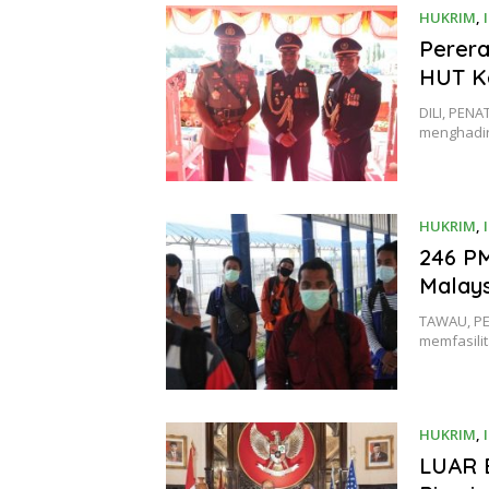
HUKRIM
,
Perera
HUT Ke
DILI, PENA
menghadir
HUKRIM
,
246 PM
Malays
TAWAU, PE
memfasili
HUKRIM
,
LUAR B