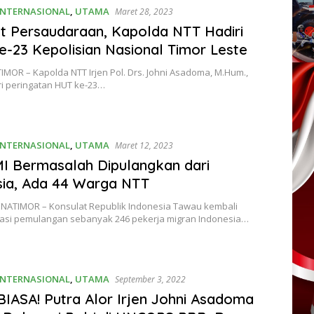
INTERNASIONAL
,
UTAMA
Maret 28, 2023
t Persaudaraan, Kapolda NTT Hadiri
-23 Kepolisian Nasional Timor Leste
TIMOR – Kapolda NTT Irjen Pol. Drs. Johni Asadoma, M.Hum.,
i peringatan HUT ke-23…
INTERNASIONAL
,
UTAMA
Maret 12, 2023
I Bermasalah Dipulangkan dari
ia, Ada 44 Warga NTT
NATIMOR – Konsulat Republik Indonesia Tawau kembali
tasi pemulangan sebanyak 246 pekerja migran Indonesia…
INTERNASIONAL
,
UTAMA
September 3, 2022
IASA! Putra Alor Irjen Johni Asadoma