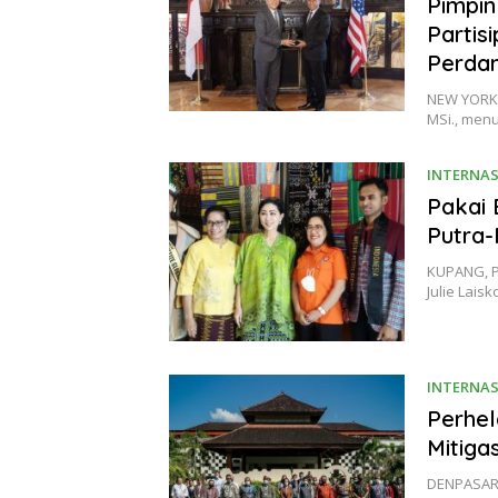
Pimpin
Partis
Perda
NEW YORK, 
MSi., menu
INTERNA
Pakai 
Putra-
KUPANG, P
Julie Lais
INTERNA
Perhel
Mitiga
DENPASAR,