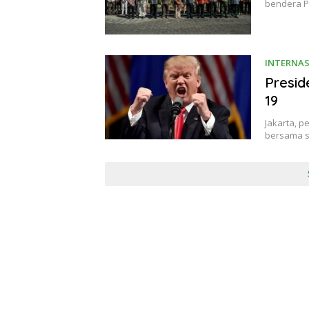
bendera P
INTERNA
Presid
19
Jakarta, p
bersama sa