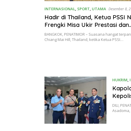
INTERNASIONAL
,
SPORT
,
UTAMA
Desember 8, 
Hadir di Thailand, Ketua PSSI
Frengki Misa Ukir Prestasi dan
Banggakan NTT di SEA Games
BANGKOK, PENATIMOR – Suasana hangat terpanc
Chiang Mai Hill, Thailand, ketika Ketua PSSI…
HUKRIM
,
Kapold
Kepoli
DILI, PENA
Asadoma, 