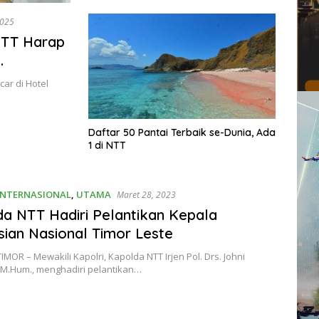
2025
 NTT Harap
ar di Hotel
Daftar 50 Pantai Terbaik se-Dunia, Ada
1 di NTT
INTERNASIONAL
,
UTAMA
Maret 28, 2023
a NTT Hadiri Pelantikan Kepala
sian Nasional Timor Leste
TIMOR – Mewakili Kapolri, Kapolda NTT Irjen Pol. Drs. Johni
M.Hum., menghadiri pelantikan…