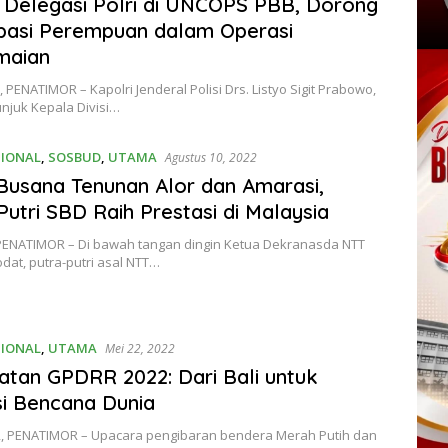
 Delegasi Polri di UNCOPS PBB, Dorong
ipasi Perempuan dalam Operasi
maian
PENATIMOR – Kapolri Jenderal Polisi Drs. Listyo Sigit Prabowo,
njuk Kepala Divisi…
SIONAL
,
SOSBUD
,
UTAMA
Agustus 10, 2022
Busana Tenunan Alor dan Amarasi,
Putri SBD Raih Prestasi di Malaysia
ENATIMOR – Di bawah tangan dingin Ketua Dekranasda NTT
kodat, putra-putri asal NTT…
SIONAL
,
UTAMA
Mei 22, 2022
atan GPDRR 2022: Dari Bali untuk
si Bencana Dunia
 PENATIMOR – Upacara pengibaran bendera Merah Putih dan