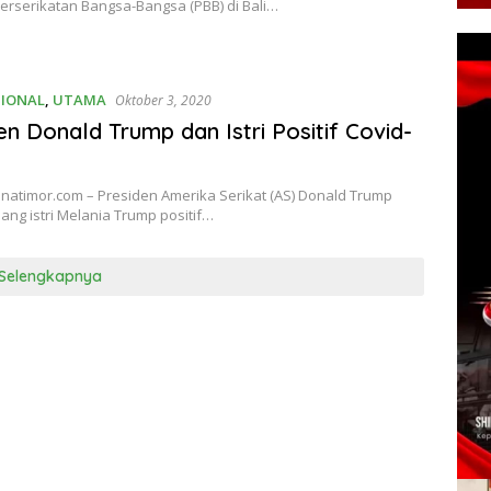
erserikatan Bangsa-Bangsa (PBB) di Bali…
SIONAL
,
UTAMA
Oktober 3, 2020
en Donald Trump dan Istri Positif Covid-
enatimor.com – Presiden Amerika Serikat (AS) Donald Trump
ng istri Melania Trump positif…
Selengkapnya