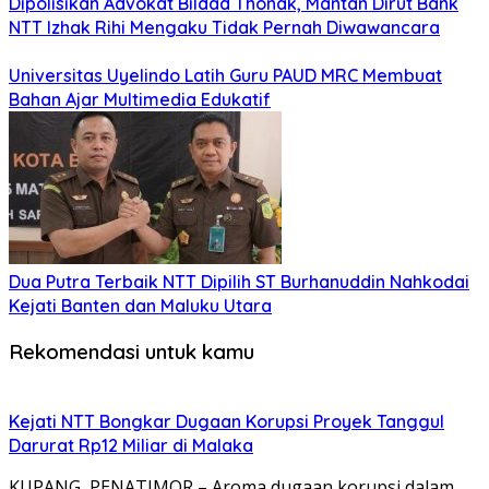
Dipolisikan Advokat Bildad Thonak, Mantan Dirut Bank
NTT Izhak Rihi Mengaku Tidak Pernah Diwawancara
Universitas Uyelindo Latih Guru PAUD MRC Membuat
Bahan Ajar Multimedia Edukatif
Dua Putra Terbaik NTT Dipilih ST Burhanuddin Nahkodai
Kejati Banten dan Maluku Utara
Rekomendasi untuk kamu
Kejati NTT Bongkar Dugaan Korupsi Proyek Tanggul
Darurat Rp12 Miliar di Malaka
KUPANG, PENATIMOR – Aroma dugaan korupsi dalam