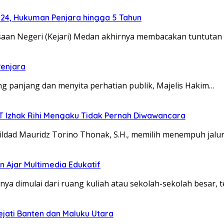
024, Hukuman Penjara hingga 5 Tahun
an Negeri (Kejari) Medan akhirnya membacakan tuntutan
Penjara
 panjang dan menyita perhatian publik, Majelis Hakim…
TT Izhak Rihi Mengaku Tidak Pernah Diwawancara
dad Mauridz Torino Thonak, S.H., memilih menempuh jalu
 Ajar Multimedia Edukatif
 dimulai dari ruang kuliah atau sekolah-sekolah besar, t
ejati Banten dan Maluku Utara