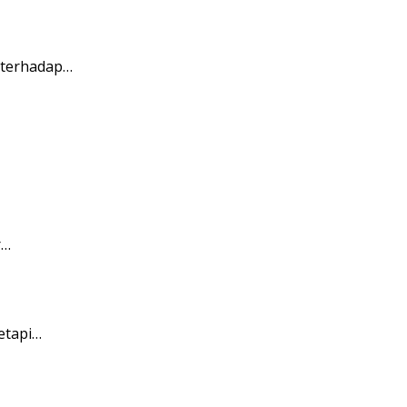
 terhadap…
r…
etapi…