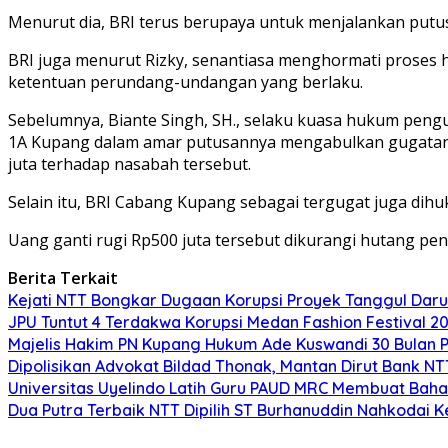
Menurut dia, BRI terus berupaya untuk menjalankan putu
BRI juga menurut Rizky, senantiasa menghormati proses 
ketentuan perundang-undangan yang berlaku.
Sebelumnya, Biante Singh, SH., selaku kuasa hukum pengug
1A Kupang dalam amar putusannya mengabulkan gugatan 
juta terhadap nasabah tersebut.
Selain itu, BRI Cabang Kupang sebagai tergugat juga di
Uang ganti rugi Rp500 juta tersebut dikurangi hutang pe
Berita Terkait
Kejati NTT Bongkar Dugaan Korupsi Proyek Tanggul Darur
JPU Tuntut 4 Terdakwa Korupsi Medan Fashion Festival 2
Majelis Hakim PN Kupang Hukum Ade Kuswandi 30 Bulan 
Dipolisikan Advokat Bildad Thonak, Mantan Dirut Bank N
Universitas Uyelindo Latih Guru PAUD MRC Membuat Bahan
Dua Putra Terbaik NTT Dipilih ST Burhanuddin Nahkodai K