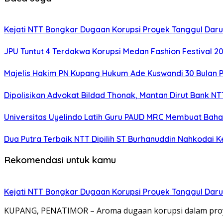
Kejati NTT Bongkar Dugaan Korupsi Proyek Tanggul Darur
JPU Tuntut 4 Terdakwa Korupsi Medan Fashion Festival 2
Majelis Hakim PN Kupang Hukum Ade Kuswandi 30 Bulan 
Dipolisikan Advokat Bildad Thonak, Mantan Dirut Bank N
Universitas Uyelindo Latih Guru PAUD MRC Membuat Bahan
Dua Putra Terbaik NTT Dipilih ST Burhanuddin Nahkodai K
Rekomendasi untuk kamu
Kejati NTT Bongkar Dugaan Korupsi Proyek Tanggul Darur
KUPANG, PENATIMOR – Aroma dugaan korupsi dalam proy