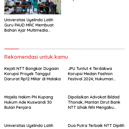
Utara
Universitas Uyelindo Latih
Guru PAUD MRC Membuat
Bahan Ajar Multimedia
Edukatif
Rekomendasi untuk kamu
Kejati NTT Bongkar Dugaan
JPU Tuntut 4 Terdakwa
Korupsi Proyek Tanggul
Korupsi Medan Fashion
Darurat Rp12 Miliar di Malaka
Festival 2024, Hukuman
Penjara hingga 5 Tahun
Majelis Hakim PN Kupang
Dipolisikan Advokat Bildad
Hukum Ade Kuswandi 30
Thonak, Mantan Dirut Bank
Bulan Penjara
NTT Izhak Rihi Mengaku
Tidak Pernah Diwawancara
Universitas Uyelindo Latih
Dua Putra Terbaik NTT Dipilih