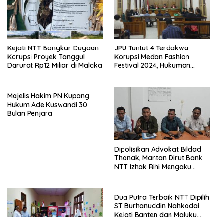
Kejati NTT Bongkar Dugaan
JPU Tuntut 4 Terdakwa
Korupsi Proyek Tanggul
Korupsi Medan Fashion
Darurat Rp12 Miliar di Malaka
Festival 2024, Hukuman
Penjara hingga 5 Tahun
Majelis Hakim PN Kupang
Hukum Ade Kuswandi 30
Bulan Penjara
Dipolisikan Advokat Bildad
Thonak, Mantan Dirut Bank
NTT Izhak Rihi Mengaku
Tidak Pernah Diwawancara
Dua Putra Terbaik NTT Dipilih
ST Burhanuddin Nahkodai
Kejati Banten dan Maluku