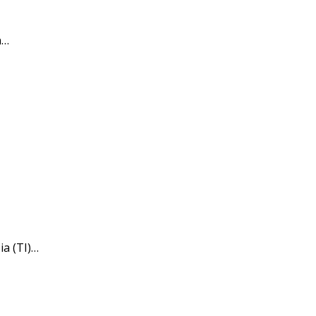
n…
a (TI)…