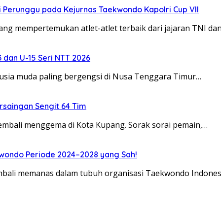
 Perunggu pada Kejurnas Taekwondo Kapolri Cup VII
g mempertemukan atlet-atlet terbaik dari jajaran TNI da
3 dan U-15 Seri NTT 2026
sia muda paling bergengsi di Nusa Tenggara Timur…
rsaingan Sengit 64 Tim
bali menggema di Kota Kupang. Sorak sorai pemain,…
kwondo Periode 2024–2028 yang Sah!
ali memanas dalam tubuh organisasi Taekwondo Indonesi