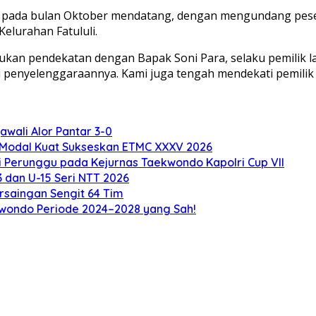
n pada bulan Oktober mendatang, dengan mengundang peser
elurahan Fatululi.
an pendekatan dengan Bapak Soni Para, selaku pemilik laha
penyelenggaraannya. Kami juga tengah mendekati pemilik la
awali Alor Pantar 3-0
a Modal Kuat Sukseskan ETMC XXXV 2026
 Perunggu pada Kejurnas Taekwondo Kapolri Cup VII
3 dan U-15 Seri NTT 2026
rsaingan Sengit 64 Tim
kwondo Periode 2024–2028 yang Sah!