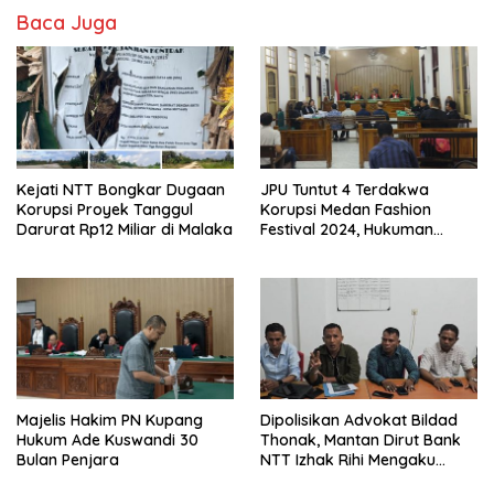
Baca Juga
Kejati NTT Bongkar Dugaan
JPU Tuntut 4 Terdakwa
Korupsi Proyek Tanggul
Korupsi Medan Fashion
Darurat Rp12 Miliar di Malaka
Festival 2024, Hukuman
Penjara hingga 5 Tahun
Majelis Hakim PN Kupang
Dipolisikan Advokat Bildad
Hukum Ade Kuswandi 30
Thonak, Mantan Dirut Bank
Bulan Penjara
NTT Izhak Rihi Mengaku
Tidak Pernah Diwawancara