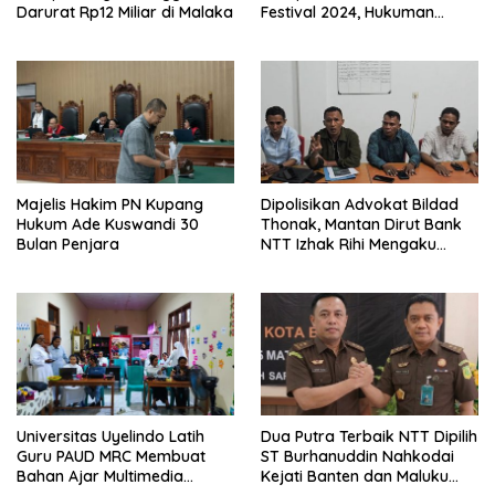
Darurat Rp12 Miliar di Malaka
Festival 2024, Hukuman
Penjara hingga 5 Tahun
Majelis Hakim PN Kupang
Dipolisikan Advokat Bildad
Hukum Ade Kuswandi 30
Thonak, Mantan Dirut Bank
Bulan Penjara
NTT Izhak Rihi Mengaku
Tidak Pernah Diwawancara
Universitas Uyelindo Latih
Dua Putra Terbaik NTT Dipilih
Guru PAUD MRC Membuat
ST Burhanuddin Nahkodai
Bahan Ajar Multimedia
Kejati Banten dan Maluku