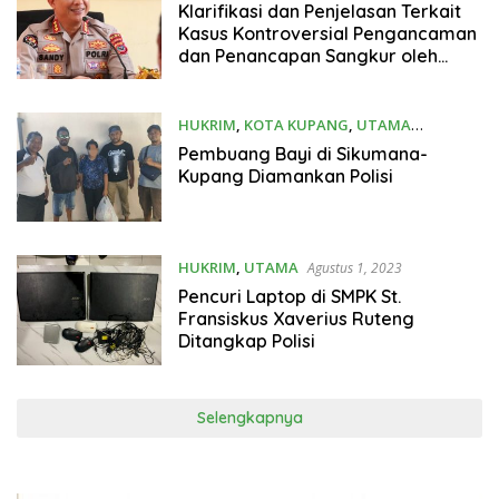
Klarifikasi dan Penjelasan Terkait
Kasus Kontroversial Pengancaman
dan Penancapan Sangkur oleh
Kapolres Nagakeo
HUKRIM
,
KOTA KUPANG
,
UTAMA
September 5, 2023
Pembuang Bayi di Sikumana-
Kupang Diamankan Polisi
HUKRIM
,
UTAMA
Agustus 1, 2023
Pencuri Laptop di SMPK St.
Fransiskus Xaverius Ruteng
Ditangkap Polisi
Selengkapnya