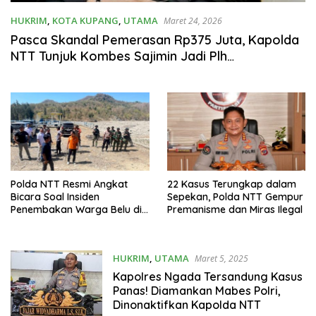
HUKRIM
,
KOTA KUPANG
,
UTAMA
Maret 24, 2026
Pasca Skandal Pemerasan Rp375 Juta, Kapolda
NTT Tunjuk Kombes Sajimin Jadi Plh
Dirresnarkoba
Polda NTT Resmi Angkat
22 Kasus Terungkap dalam
Bicara Soal Insiden
Sepekan, Polda NTT Gempur
Penembakan Warga Belu di
Premanisme dan Miras Ilegal
Perbatasan RI–RDTL
HUKRIM
,
UTAMA
Maret 5, 2025
Kapolres Ngada Tersandung Kasus
Panas! Diamankan Mabes Polri,
Dinonaktifkan Kapolda NTT