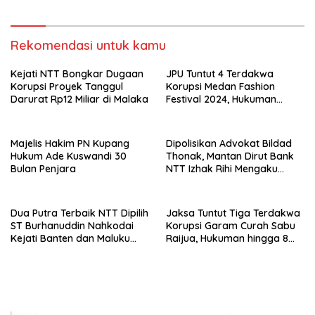
Rekomendasi untuk kamu
Kejati NTT Bongkar Dugaan
JPU Tuntut 4 Terdakwa
Korupsi Proyek Tanggul
Korupsi Medan Fashion
Darurat Rp12 Miliar di Malaka
Festival 2024, Hukuman
Penjara hingga 5 Tahun
Majelis Hakim PN Kupang
Dipolisikan Advokat Bildad
Hukum Ade Kuswandi 30
Thonak, Mantan Dirut Bank
Bulan Penjara
NTT Izhak Rihi Mengaku
Tidak Pernah Diwawancara
Dua Putra Terbaik NTT Dipilih
Jaksa Tuntut Tiga Terdakwa
ST Burhanuddin Nahkodai
Korupsi Garam Curah Sabu
Kejati Banten dan Maluku
Raijua, Hukuman hingga 8
Utara
Tahun Penjara