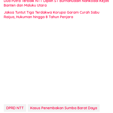
Dua Putra Terbaik NTT Dipilih ST Burhanuddin Nahkodai Kejati
Banten dan Maluku Utara
Jaksa Tuntut Tiga Terdakwa Korupsi Garam Curah Sabu
Raijua, Hukuman hingga 8 Tahun Penjara
DPRD NTT
Kasus Penembakan Sumba Barat Daya