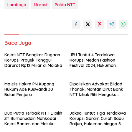
Lamboya
Marosi
Polda NTT
Baca Juga
Kejati NTT Bongkar Dugaan
JPU Tuntut 4 Terdakwa
Korupsi Proyek Tanggul
Korupsi Medan Fashion
Darurat Rp12 Miliar di Malaka
Festival 2024, Hukuman
Penjara hingga 5 Tahun
Majelis Hakim PN Kupang
Dipolisikan Advokat Bildad
Hukum Ade Kuswandi 30
Thonak, Mantan Dirut Bank
Bulan Penjara
NTT Izhak Rihi Mengaku
Tidak Pernah Diwawancara
Dua Putra Terbaik NTT Dipilih
Jaksa Tuntut Tiga Terdakwa
ST Burhanuddin Nahkodai
Korupsi Garam Curah Sabu
Kejati Banten dan Maluku
Raijua, Hukuman hingga 8
Utara
Tahun Penjara