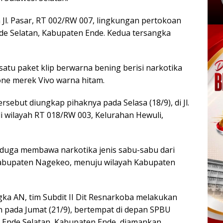
Jl. Pasar, RT 002/RW 007, lingkungan pertokoan
e Selatan, Kabupaten Ende. Kedua tersangka
atu paket klip berwarna bening berisi narkotika
one merek Vivo warna hitam.
sebut diungkap pihaknya pada Selasa (18/9), di Jl.
wilayah RT 018/RW 003, Kelurahan Hewuli,
 diduga membawa narkotika jenis sabu-sabu dari
abupaten Nagekeo, menuju wilayah Kabupaten
ka AN, tim Subdit II Dit Resnarkoba melakukan
pada Jumat (21/9), bertempat di depan SPBU
 Ende Selatan, Kabupaten Ende, diamankan