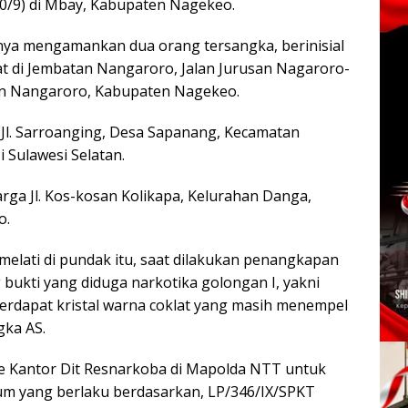
20/9) di Mbay, Kabupaten Nagekeo.
ya mengamankan dua orang tersangka, berinisial
pat di Jembatan Nangaroro, Jalan Jurusan Nagaroro-
an Nangaroro, Kabupaten Nagekeo.
 Jl. Sarroanging, Desa Sapanang, Kecamatan
 Sulawesi Selatan.
rga Jl. Kos-kosan Kolikapa, Kelurahan Danga,
o.
elati di pundak itu, saat dilakukan penangkapan
ukti yang diduga narkotika golongan I, yakni
terdapat kristal warna coklat yang masih menempel
gka AS.
ke Kantor Dit Resnarkoba di Mapolda NTT untuk
um yang berlaku berdasarkan, LP/346/IX/SPKT