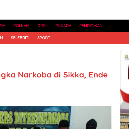
RIM
POLKAM
OPINI
PILKADA
PENDIDIKAN
AN
SELEBRITI
SPORT
gka Narkoba di Sikka, Ende