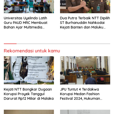
Universitas Uyelindo Latih
Dua Putra Terbaik NTT Dipilih
Guru PAUD MRC Membuat
ST Burhanuddin Nahkodai
Bahan Ajar Multimedia
Kejati Banten dan Maluku
Edukatif
Utara
Rekomendasi untuk kamu
Kejati NTT Bongkar Dugaan
JPU Tuntut 4 Terdakwa
Korupsi Proyek Tanggul
Korupsi Medan Fashion
Darurat Rp12 Miliar di Malaka
Festival 2024, Hukuman
Penjara hingga 5 Tahun