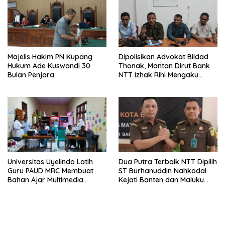
Majelis Hakim PN Kupang
Dipolisikan Advokat Bildad
Hukum Ade Kuswandi 30
Thonak, Mantan Dirut Bank
Bulan Penjara
NTT Izhak Rihi Mengaku
Tidak Pernah Diwawancara
Universitas Uyelindo Latih
Dua Putra Terbaik NTT Dipilih
Guru PAUD MRC Membuat
ST Burhanuddin Nahkodai
Bahan Ajar Multimedia
Kejati Banten dan Maluku
Edukatif
Utara