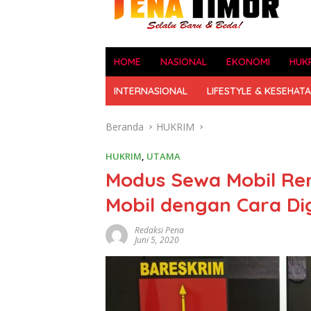
HOME
NASIONAL
EKONOMI
HUK
INTERNASIONAL
LIFESTYLE & KESEHAT
Beranda
HUKRIM
HUKRIM
,
UTAMA
Modus Sewa Mobil Ren
Mobil dengan Cara Di
Redaksi Pena
Juni 5, 2020