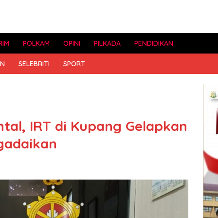
RIM
POLKAM
OPINI
PILKADA
PENDIDIKAN
AN
SELEBRITI
SPORT
tal, IRT di Kupang Gelapkan
gadaikan