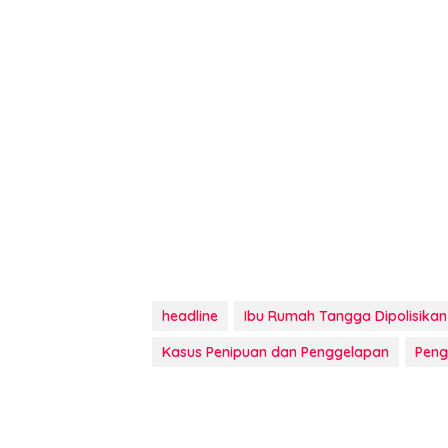
headline
Ibu Rumah Tangga Dipolisikan
Kasus Penipuan dan Penggelapan
Peng