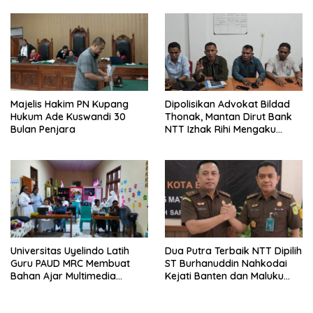
Majelis Hakim PN Kupang
Dipolisikan Advokat Bildad
Hukum Ade Kuswandi 30
Thonak, Mantan Dirut Bank
Bulan Penjara
NTT Izhak Rihi Mengaku
Tidak Pernah Diwawancara
Universitas Uyelindo Latih
Dua Putra Terbaik NTT Dipilih
Guru PAUD MRC Membuat
ST Burhanuddin Nahkodai
Bahan Ajar Multimedia
Kejati Banten dan Maluku
Edukatif
Utara