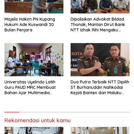
Majelis Hakim PN Kupang
Dipolisikan Advokat Bildad
Hukum Ade Kuswandi 30
Thonak, Mantan Dirut Bank
Bulan Penjara
NTT Izhak Rihi Mengaku
Tidak Pernah Diwawancara
Universitas Uyelindo Latih
Dua Putra Terbaik NTT Dipilih
Guru PAUD MRC Membuat
ST Burhanuddin Nahkodai
Bahan Ajar Multimedia
Kejati Banten dan Maluku
Edukatif
Utara
Rekomendasi untuk kamu