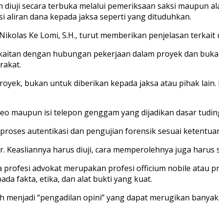
diuji secara terbuka melalui pemeriksaan saksi maupun alat
si aliran dana kepada jaksa seperti yang dituduhkan.
ikolas Ke Lomi, S.H., turut memberikan penjelasan terkait
kaitan dengan hubungan pekerjaan dalam proyek dan buk
rakat.
yek, bukan untuk diberikan kepada jaksa atau pihak lain. 
deo maupun isi telepon genggam yang dijadikan dasar tuding
 proses autentikasi dan pengujian forensik sesuai ketentua
Keasliannya harus diuji, cara memperolehnya juga harus sah
rofesi advokat merupakan profesi officium nobile atau pro
a fakta, etika, dan alat bukti yang kuat.
enjadi “pengadilan opini” yang dapat merugikan banyak pi