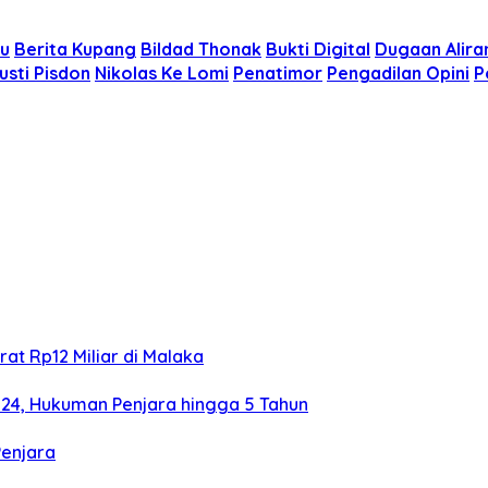
ru
Berita Kupang
Bildad Thonak
Bukti Digital
Dugaan Alira
sti Pisdon
Nikolas Ke Lomi
Penatimor
Pengadilan Opini
P
at Rp12 Miliar di Malaka
024, Hukuman Penjara hingga 5 Tahun
Penjara