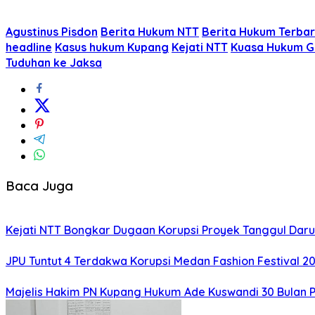
Agustinus Pisdon
Berita Hukum NTT
Berita Hukum Terba
headline
Kasus hukum Kupang
Kejati NTT
Kuasa Hukum Gu
Tuduhan ke Jaksa
Baca Juga
Kejati NTT Bongkar Dugaan Korupsi Proyek Tanggul Darur
JPU Tuntut 4 Terdakwa Korupsi Medan Fashion Festival 2
Majelis Hakim PN Kupang Hukum Ade Kuswandi 30 Bulan 