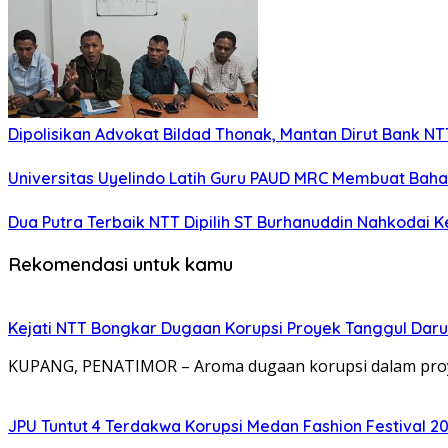
Dipolisikan Advokat Bildad Thonak, Mantan Dirut Bank N
Universitas Uyelindo Latih Guru PAUD MRC Membuat Bahan
Dua Putra Terbaik NTT Dipilih ST Burhanuddin Nahkodai K
Rekomendasi untuk kamu
Kejati NTT Bongkar Dugaan Korupsi Proyek Tanggul Darur
KUPANG, PENATIMOR – Aroma dugaan korupsi dalam proy
JPU Tuntut 4 Terdakwa Korupsi Medan Fashion Festival 2