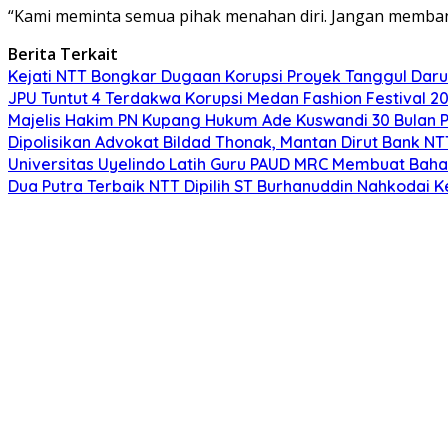
“Kami meminta semua pihak menahan diri. Jangan membang
Berita Terkait
Kejati NTT Bongkar Dugaan Korupsi Proyek Tanggul Darur
JPU Tuntut 4 Terdakwa Korupsi Medan Fashion Festival 2
Majelis Hakim PN Kupang Hukum Ade Kuswandi 30 Bulan 
Dipolisikan Advokat Bildad Thonak, Mantan Dirut Bank N
Universitas Uyelindo Latih Guru PAUD MRC Membuat Bahan
Dua Putra Terbaik NTT Dipilih ST Burhanuddin Nahkodai K