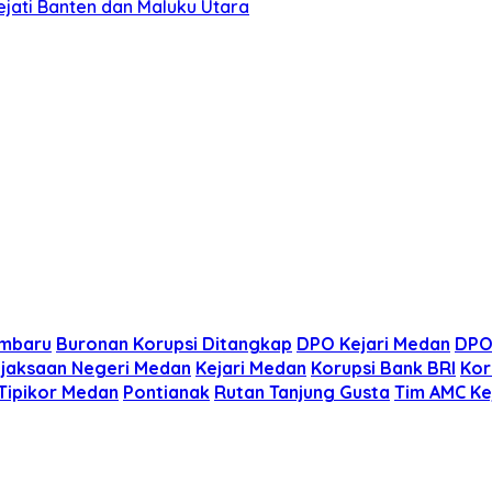
ejati Banten dan Maluku Utara
imbaru
Buronan Korupsi Ditangkap
DPO Kejari Medan
DPO
jaksaan Negeri Medan
Kejari Medan
Korupsi Bank BRI
Kor
Tipikor Medan
Pontianak
Rutan Tanjung Gusta
Tim AMC K