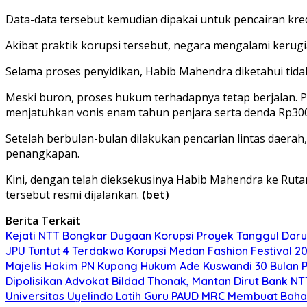
Data-data tersebut kemudian dipakai untuk pencairan kred
Akibat praktik korupsi tersebut, negara mengalami kerugi
Selama proses penyidikan, Habib Mahendra diketahui tida
Meski buron, proses hukum terhadapnya tetap berjalan. P
menjatuhkan vonis enam tahun penjara serta denda Rp300 
Setelah berbulan-bulan dilakukan pencarian lintas daer
penangkapan.
Kini, dengan telah dieksekusinya Habib Mahendra ke Rut
tersebut resmi dijalankan.
(bet)
Berita Terkait
Kejati NTT Bongkar Dugaan Korupsi Proyek Tanggul Darur
JPU Tuntut 4 Terdakwa Korupsi Medan Fashion Festival 2
Majelis Hakim PN Kupang Hukum Ade Kuswandi 30 Bulan 
Dipolisikan Advokat Bildad Thonak, Mantan Dirut Bank N
Universitas Uyelindo Latih Guru PAUD MRC Membuat Bahan