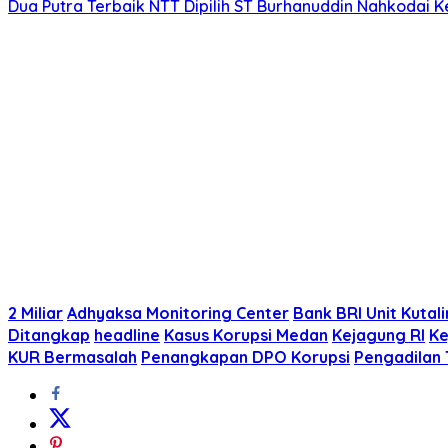
Dua Putra Terbaik NTT Dipilih ST Burhanuddin Nahkodai K
2 Miliar
Adhyaksa Monitoring Center
Bank BRI Unit Kutal
Ditangkap
headline
Kasus Korupsi Medan
Kejagung RI
Ke
KUR Bermasalah
Penangkapan DPO Korupsi
Pengadilan 