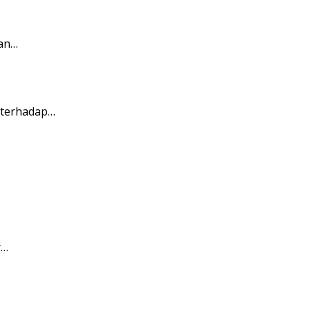
ian…
 terhadap…
r…