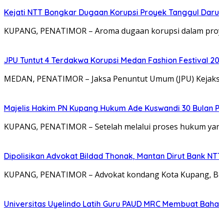
Kejati NTT Bongkar Dugaan Korupsi Proyek Tanggul Darur
KUPANG, PENATIMOR – Aroma dugaan korupsi dalam proy
JPU Tuntut 4 Terdakwa Korupsi Medan Fashion Festival 2
MEDAN, PENATIMOR – Jaksa Penuntut Umum (JPU) Kejaksa
Majelis Hakim PN Kupang Hukum Ade Kuswandi 30 Bulan 
KUPANG, PENATIMOR – Setelah melalui proses hukum yang
Dipolisikan Advokat Bildad Thonak, Mantan Dirut Bank N
KUPANG, PENATIMOR – Advokat kondang Kota Kupang, Bil
Universitas Uyelindo Latih Guru PAUD MRC Membuat Bahan