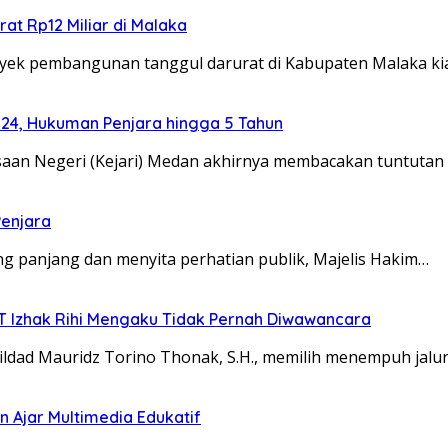
at Rp12 Miliar di Malaka
ek pembangunan tanggul darurat di Kabupaten Malaka k
024, Hukuman Penjara hingga 5 Tahun
an Negeri (Kejari) Medan akhirnya membacakan tuntutan
Penjara
 panjang dan menyita perhatian publik, Majelis Hakim…
TT Izhak Rihi Mengaku Tidak Pernah Diwawancara
dad Mauridz Torino Thonak, S.H., memilih menempuh jalu
 Ajar Multimedia Edukatif