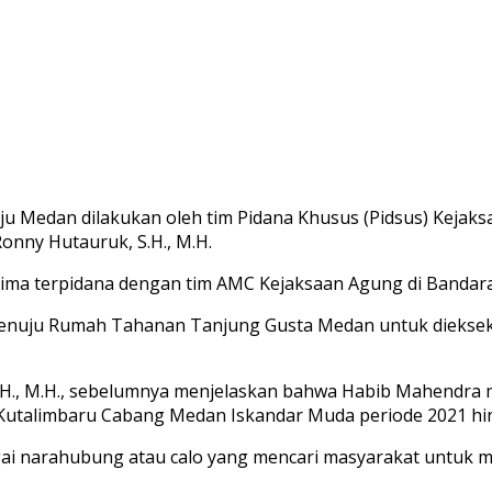
u Medan dilakukan oleh tim Pidana Khusus (Pidsus) Kejaks
Ronny Hutauruk, S.H., M.H.
ima terpidana dengan tim AMC Kejaksaan Agung di Bandara 
 menuju Rumah Tahanan Tanjung Gusta Medan untuk diekse
S.H., M.H., sebelumnya menjelaskan bahwa Habib Mahendra
t Kutalimbaru Cabang Medan Iskandar Muda periode 2021 hi
ai narahubung atau calo yang mencari masyarakat untuk m