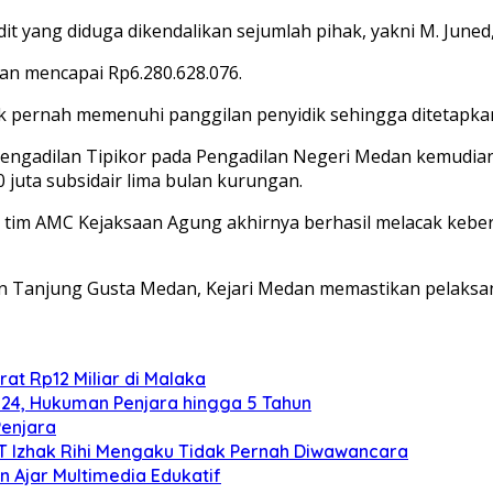
it yang diduga dikendalikan sejumlah pihak, yakni M. Juned
an mencapai Rp6.280.628.076.
k pernah memenuhi panggilan penyidik sehingga ditetapkan
engadilan Tipikor pada Pengadilan Negeri Medan kemudian 
juta subsidair lima bulan kurungan.
ah, tim AMC Kejaksaan Agung akhirnya berhasil melacak ke
an Tanjung Gusta Medan, Kejari Medan memastikan pelaksa
at Rp12 Miliar di Malaka
024, Hukuman Penjara hingga 5 Tahun
Penjara
TT Izhak Rihi Mengaku Tidak Pernah Diwawancara
 Ajar Multimedia Edukatif