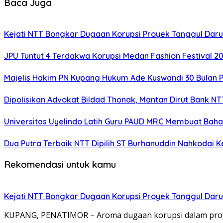
Baca Juga
Kejati NTT Bongkar Dugaan Korupsi Proyek Tanggul Darur
JPU Tuntut 4 Terdakwa Korupsi Medan Fashion Festival 2
Majelis Hakim PN Kupang Hukum Ade Kuswandi 30 Bulan 
Dipolisikan Advokat Bildad Thonak, Mantan Dirut Bank N
Universitas Uyelindo Latih Guru PAUD MRC Membuat Bahan
Dua Putra Terbaik NTT Dipilih ST Burhanuddin Nahkodai K
Rekomendasi untuk kamu
Kejati NTT Bongkar Dugaan Korupsi Proyek Tanggul Darur
KUPANG, PENATIMOR – Aroma dugaan korupsi dalam proy