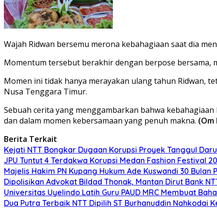
Wajah Ridwan bersemu merona kebahagiaan saat dia mengu
Momentum tersebut berakhir dengan berpose bersama, m
Momen ini tidak hanya merayakan ulang tahun Ridwan, te
Nusa Tenggara Timur.
Sebuah cerita yang menggambarkan bahwa kebahagiaan bisa
dan dalam momen kebersamaan yang penuh makna.
(Om 
Berita Terkait
Kejati NTT Bongkar Dugaan Korupsi Proyek Tanggul Darur
JPU Tuntut 4 Terdakwa Korupsi Medan Fashion Festival 2
Majelis Hakim PN Kupang Hukum Ade Kuswandi 30 Bulan 
Dipolisikan Advokat Bildad Thonak, Mantan Dirut Bank N
Universitas Uyelindo Latih Guru PAUD MRC Membuat Bahan
Dua Putra Terbaik NTT Dipilih ST Burhanuddin Nahkodai K