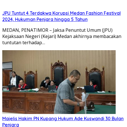
JPU Tuntut 4 Terdakwa Korupsi Medan Fashion Festival
2024, Hukuman Penjara hingga 5 Tahun
MEDAN, PENATIMOR – Jaksa Penuntut Umum (JPU)
Kejaksaan Negeri (Kejari) Medan akhirnya membacakan
tuntutan terhadap…
Majelis Hakim PN Kupang Hukum Ade Kuswandi 30 Bulan
Penjara