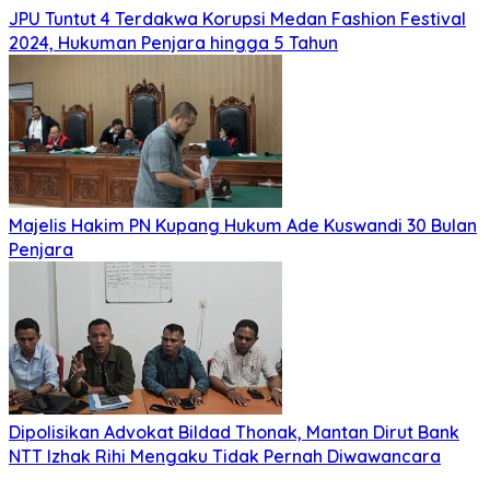
JPU Tuntut 4 Terdakwa Korupsi Medan Fashion Festival
2024, Hukuman Penjara hingga 5 Tahun
Majelis Hakim PN Kupang Hukum Ade Kuswandi 30 Bulan
Penjara
Dipolisikan Advokat Bildad Thonak, Mantan Dirut Bank
NTT Izhak Rihi Mengaku Tidak Pernah Diwawancara