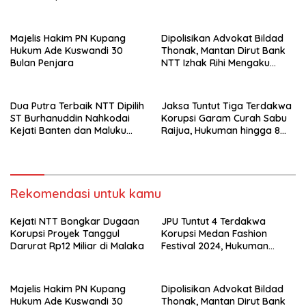
Majelis Hakim PN Kupang
Dipolisikan Advokat Bildad
Hukum Ade Kuswandi 30
Thonak, Mantan Dirut Bank
Bulan Penjara
NTT Izhak Rihi Mengaku
Tidak Pernah Diwawancara
Dua Putra Terbaik NTT Dipilih
Jaksa Tuntut Tiga Terdakwa
ST Burhanuddin Nahkodai
Korupsi Garam Curah Sabu
Kejati Banten dan Maluku
Raijua, Hukuman hingga 8
Utara
Tahun Penjara
Rekomendasi untuk kamu
Kejati NTT Bongkar Dugaan
JPU Tuntut 4 Terdakwa
Korupsi Proyek Tanggul
Korupsi Medan Fashion
Darurat Rp12 Miliar di Malaka
Festival 2024, Hukuman
Penjara hingga 5 Tahun
Majelis Hakim PN Kupang
Dipolisikan Advokat Bildad
Hukum Ade Kuswandi 30
Thonak, Mantan Dirut Bank