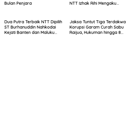
Bulan Penjara
NTT Izhak Rihi Mengaku
Tidak Pernah Diwawancara
Dua Putra Terbaik NTT Dipilih
Jaksa Tuntut Tiga Terdakwa
ST Burhanuddin Nahkodai
Korupsi Garam Curah Sabu
Kejati Banten dan Maluku
Raijua, Hukuman hingga 8
Utara
Tahun Penjara