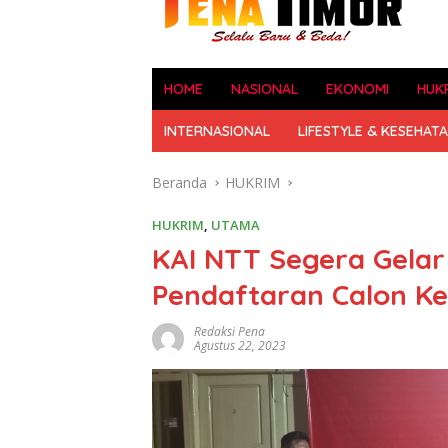
HOME
NASIONAL
EKONOMI
HUK
INTERNASIONAL
LIFESTYLE & KESEHAT
Beranda
HUKRIM
HUKRIM
,
UTAMA
KAI NTT Segera Gelar 
Pendaftaran Calon Ke
Redaksi Pena
Agustus 22, 2023