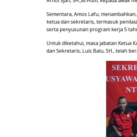
Arnol Sjah, SH.,M.Hum, kepada awak me
Sementara, Amos Lafu, menambahkan, 
ketua dan sekretaris, termasuk penil
serta penyusunan program kerja 5 tah
Untuk diketahui, masa jabatan Ketua K
dan Sekretaris, Luis Balu, SH., telah ber