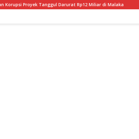
arurat Rp12 Miliar di Malaka
JPU Tuntut 4 Terdakwa K