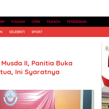
RIM
POLKAM
OPINI
PILKADA
PENDIDIKAN
AN
SELEBRITI
SPORT
Musda II, Panitia Buka
tua, Ini Syaratnya