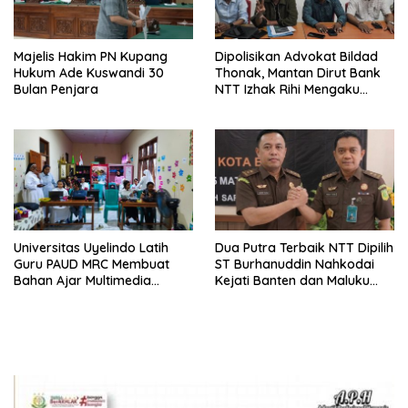
Majelis Hakim PN Kupang
Dipolisikan Advokat Bildad
Hukum Ade Kuswandi 30
Thonak, Mantan Dirut Bank
Bulan Penjara
NTT Izhak Rihi Mengaku
Tidak Pernah Diwawancara
Universitas Uyelindo Latih
Dua Putra Terbaik NTT Dipilih
Guru PAUD MRC Membuat
ST Burhanuddin Nahkodai
Bahan Ajar Multimedia
Kejati Banten dan Maluku
Edukatif
Utara