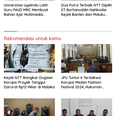
Universitas Uyelindo Latih
Dua Putra Terbaik NTT Dipilih
Guru PAUD MRC Membuat
ST Burhanuddin Nahkodai
Bahan Ajar Multimedia
Kejati Banten dan Maluku
Edukatif
Utara
Rekomendasi untuk kamu
Kejati NTT Bongkar Dugaan
JPU Tuntut 4 Terdakwa
Korupsi Proyek Tanggul
Korupsi Medan Fashion
Darurat Rp12 Miliar di Malaka
Festival 2024, Hukuman
Penjara hingga 5 Tahun