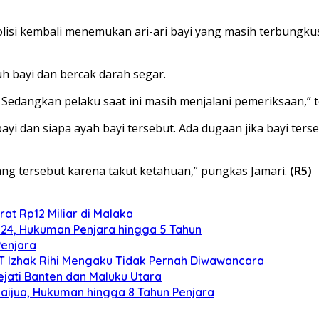
, polisi kembali menemukan ari-ari bayi yang masih terbung
uh bayi dan bercak darah segar.
 Sedangkan pelaku saat ini masih menjalani pemeriksaan,” t
bayi dan siapa ayah bayi tersebut. Ada dugaan jika bayi te
g tersebut karena takut ketahuan,” pungkas Jamari.
(R5)
at Rp12 Miliar di Malaka
024, Hukuman Penjara hingga 5 Tahun
Penjara
TT Izhak Rihi Mengaku Tidak Pernah Diwawancara
ejati Banten dan Maluku Utara
aijua, Hukuman hingga 8 Tahun Penjara