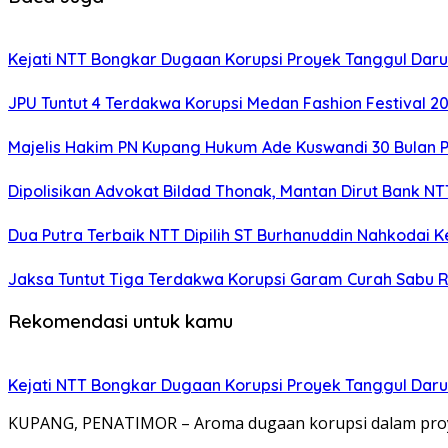
Kejati NTT Bongkar Dugaan Korupsi Proyek Tanggul Darur
JPU Tuntut 4 Terdakwa Korupsi Medan Fashion Festival 2
Majelis Hakim PN Kupang Hukum Ade Kuswandi 30 Bulan 
Dipolisikan Advokat Bildad Thonak, Mantan Dirut Bank N
Dua Putra Terbaik NTT Dipilih ST Burhanuddin Nahkodai K
Jaksa Tuntut Tiga Terdakwa Korupsi Garam Curah Sabu R
Rekomendasi untuk kamu
Kejati NTT Bongkar Dugaan Korupsi Proyek Tanggul Darur
KUPANG, PENATIMOR – Aroma dugaan korupsi dalam proy