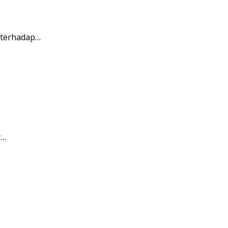
 terhadap…
r…