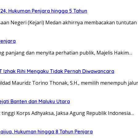
024, Hukuman Penjara hingga 5 Tahun
an Negeri (Kejari) Medan akhirnya membacakan tuntutan
Penjara
 panjang dan menyita perhatian publik, Majelis Hakim…
TT Izhak Rihi Mengaku Tidak Pernah Diwawancara
dad Mauridz Torino Thonak, S.H., memilih menempuh jalu
ejati Banten dan Maluku Utara
 tinggi Korps Adhyaksa, Jaksa Agung Republik Indonesia…
aijua, Hukuman hingga 8 Tahun Penjara