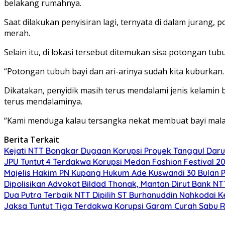
belakang rumahnya.
Saat dilakukan penyisiran lagi, ternyata di dalam jurang
merah.
Selain itu, di lokasi tersebut ditemukan sisa potongan tub
“Potongan tubuh bayi dan ari-arinya sudah kita kuburkan.
Dikatakan, penyidik masih terus mendalami jenis kelamin 
terus mendalaminya.
“Kami menduga kalau tersangka nekat membuat bayi malan
Berita Terkait
Kejati NTT Bongkar Dugaan Korupsi Proyek Tanggul Darur
JPU Tuntut 4 Terdakwa Korupsi Medan Fashion Festival 2
Majelis Hakim PN Kupang Hukum Ade Kuswandi 30 Bulan 
Dipolisikan Advokat Bildad Thonak, Mantan Dirut Bank N
Dua Putra Terbaik NTT Dipilih ST Burhanuddin Nahkodai K
Jaksa Tuntut Tiga Terdakwa Korupsi Garam Curah Sabu R