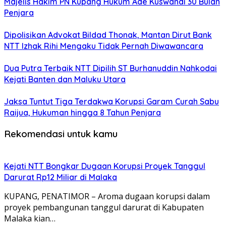
Majelis Hakim PN Kupang Hukum Ade Kuswandi 30 Bulan
Penjara
Dipolisikan Advokat Bildad Thonak, Mantan Dirut Bank
NTT Izhak Rihi Mengaku Tidak Pernah Diwawancara
Dua Putra Terbaik NTT Dipilih ST Burhanuddin Nahkodai
Kejati Banten dan Maluku Utara
Jaksa Tuntut Tiga Terdakwa Korupsi Garam Curah Sabu
Raijua, Hukuman hingga 8 Tahun Penjara
Rekomendasi untuk kamu
Kejati NTT Bongkar Dugaan Korupsi Proyek Tanggul
Darurat Rp12 Miliar di Malaka
KUPANG, PENATIMOR – Aroma dugaan korupsi dalam
proyek pembangunan tanggul darurat di Kabupaten
Malaka kian…