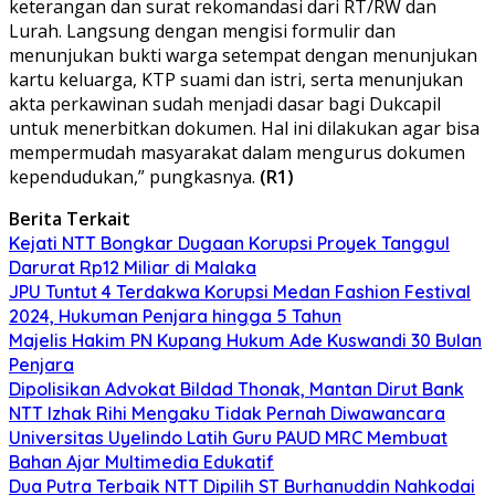
keterangan dan surat rekomandasi dari RT/RW dan
Lurah. Langsung dengan mengisi formulir dan
menunjukan bukti warga setempat dengan menunjukan
kartu keluarga, KTP suami dan istri, serta menunjukan
akta perkawinan sudah menjadi dasar bagi Dukcapil
untuk menerbitkan dokumen. Hal ini dilakukan agar bisa
mempermudah masyarakat dalam mengurus dokumen
kependudukan,” pungkasnya.
(R1)
Berita Terkait
Kejati NTT Bongkar Dugaan Korupsi Proyek Tanggul
Darurat Rp12 Miliar di Malaka
JPU Tuntut 4 Terdakwa Korupsi Medan Fashion Festival
2024, Hukuman Penjara hingga 5 Tahun
Majelis Hakim PN Kupang Hukum Ade Kuswandi 30 Bulan
Penjara
Dipolisikan Advokat Bildad Thonak, Mantan Dirut Bank
NTT Izhak Rihi Mengaku Tidak Pernah Diwawancara
Universitas Uyelindo Latih Guru PAUD MRC Membuat
Bahan Ajar Multimedia Edukatif
Dua Putra Terbaik NTT Dipilih ST Burhanuddin Nahkodai