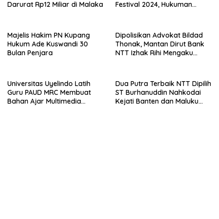
Darurat Rp12 Miliar di Malaka
Festival 2024, Hukuman
Penjara hingga 5 Tahun
Majelis Hakim PN Kupang
Dipolisikan Advokat Bildad
Hukum Ade Kuswandi 30
Thonak, Mantan Dirut Bank
Bulan Penjara
NTT Izhak Rihi Mengaku
Tidak Pernah Diwawancara
Universitas Uyelindo Latih
Dua Putra Terbaik NTT Dipilih
Guru PAUD MRC Membuat
ST Burhanuddin Nahkodai
Bahan Ajar Multimedia
Kejati Banten dan Maluku
Edukatif
Utara