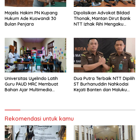
Majelis Hakim PN Kupang
Dipolisikan Advokat Bildad
Hukum Ade Kuswandi 30
Thonak, Mantan Dirut Bank
Bulan Penjara
NTT Izhak Rihi Mengaku
Tidak Pernah Diwawancara
Universitas Uyelindo Latih
Dua Putra Terbaik NTT Dipilih
Guru PAUD MRC Membuat
ST Burhanuddin Nahkodai
Bahan Ajar Multimedia
Kejati Banten dan Maluku
Edukatif
Utara
Rekomendasi untuk kamu