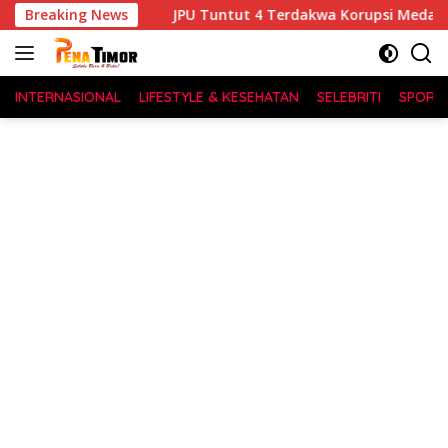
Langsung
Malaka
Breaking News
JPU Tuntut 4 Terdakwa Korupsi Medan Fashion F
ke
konten
INTERNASIONAL
LIFESTYLE & KESEHATAN
SELEBRITI
SPORT