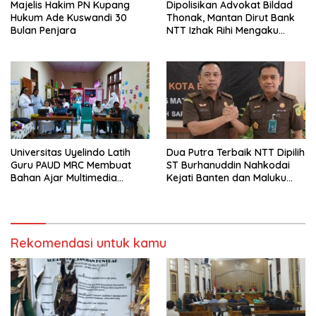
Majelis Hakim PN Kupang
Dipolisikan Advokat Bildad
Hukum Ade Kuswandi 30
Thonak, Mantan Dirut Bank
Bulan Penjara
NTT Izhak Rihi Mengaku
Tidak Pernah Diwawancara
Universitas Uyelindo Latih
Dua Putra Terbaik NTT Dipilih
Guru PAUD MRC Membuat
ST Burhanuddin Nahkodai
Bahan Ajar Multimedia
Kejati Banten dan Maluku
Edukatif
Utara
Rekomendasi untuk kamu