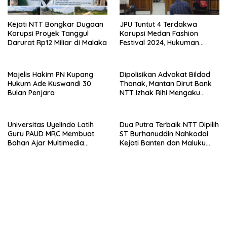
Kejati NTT Bongkar Dugaan
JPU Tuntut 4 Terdakwa
Korupsi Proyek Tanggul
Korupsi Medan Fashion
Darurat Rp12 Miliar di Malaka
Festival 2024, Hukuman
Penjara hingga 5 Tahun
Majelis Hakim PN Kupang
Dipolisikan Advokat Bildad
Hukum Ade Kuswandi 30
Thonak, Mantan Dirut Bank
Bulan Penjara
NTT Izhak Rihi Mengaku
Tidak Pernah Diwawancara
Universitas Uyelindo Latih
Dua Putra Terbaik NTT Dipilih
Guru PAUD MRC Membuat
ST Burhanuddin Nahkodai
Bahan Ajar Multimedia
Kejati Banten dan Maluku
Edukatif
Utara