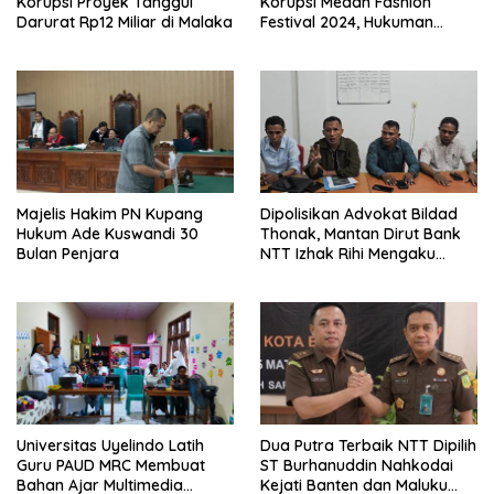
Korupsi Proyek Tanggul
Korupsi Medan Fashion
Darurat Rp12 Miliar di Malaka
Festival 2024, Hukuman
Penjara hingga 5 Tahun
Majelis Hakim PN Kupang
Dipolisikan Advokat Bildad
Hukum Ade Kuswandi 30
Thonak, Mantan Dirut Bank
Bulan Penjara
NTT Izhak Rihi Mengaku
Tidak Pernah Diwawancara
Universitas Uyelindo Latih
Dua Putra Terbaik NTT Dipilih
Guru PAUD MRC Membuat
ST Burhanuddin Nahkodai
Bahan Ajar Multimedia
Kejati Banten dan Maluku