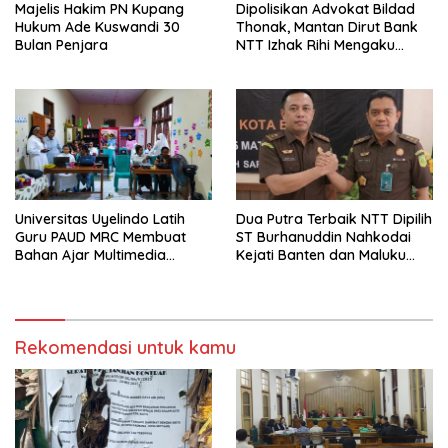
Majelis Hakim PN Kupang
Dipolisikan Advokat Bildad
Hukum Ade Kuswandi 30
Thonak, Mantan Dirut Bank
Bulan Penjara
NTT Izhak Rihi Mengaku
Tidak Pernah Diwawancara
Universitas Uyelindo Latih
Dua Putra Terbaik NTT Dipilih
Guru PAUD MRC Membuat
ST Burhanuddin Nahkodai
Bahan Ajar Multimedia
Kejati Banten dan Maluku
Edukatif
Utara
Rekomendasi untuk kamu