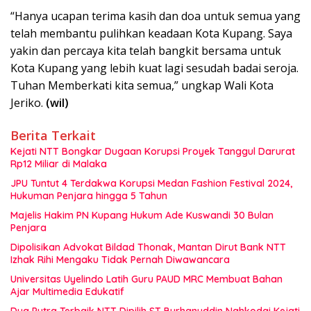
“Hanya ucapan terima kasih dan doa untuk semua yang
telah membantu pulihkan keadaan Kota Kupang. Saya
yakin dan percaya kita telah bangkit bersama untuk
Kota Kupang yang lebih kuat lagi sesudah badai seroja.
Tuhan Memberkati kita semua,” ungkap Wali Kota
Jeriko.
(wil)
Berita Terkait
Kejati NTT Bongkar Dugaan Korupsi Proyek Tanggul Darurat
Rp12 Miliar di Malaka
JPU Tuntut 4 Terdakwa Korupsi Medan Fashion Festival 2024,
Hukuman Penjara hingga 5 Tahun
Majelis Hakim PN Kupang Hukum Ade Kuswandi 30 Bulan
Penjara
Dipolisikan Advokat Bildad Thonak, Mantan Dirut Bank NTT
Izhak Rihi Mengaku Tidak Pernah Diwawancara
Universitas Uyelindo Latih Guru PAUD MRC Membuat Bahan
Ajar Multimedia Edukatif
Dua Putra Terbaik NTT Dipilih ST Burhanuddin Nahkodai Kejati