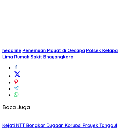
headline
Penemuan Mayat di Oesapa
Polsek Kelapa
Lima
Rumah Sakit Bhayangkara
Baca Juga
Kejati NTT Bongkar Dugaan Korupsi Proyek Tanggul