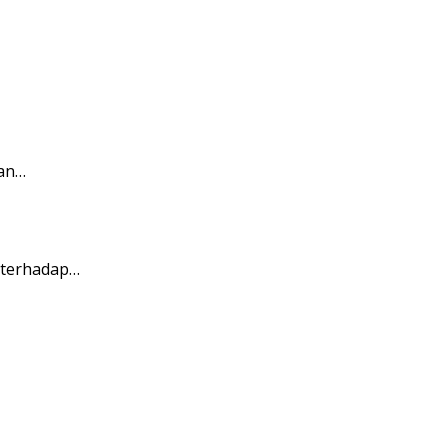
ian…
 terhadap…