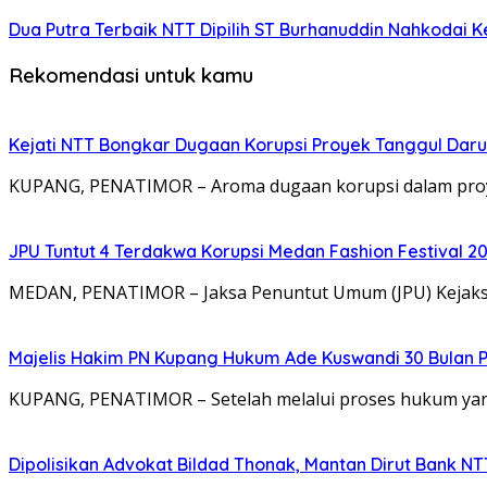
Dua Putra Terbaik NTT Dipilih ST Burhanuddin Nahkodai K
Rekomendasi untuk kamu
Kejati NTT Bongkar Dugaan Korupsi Proyek Tanggul Darur
KUPANG, PENATIMOR – Aroma dugaan korupsi dalam proy
JPU Tuntut 4 Terdakwa Korupsi Medan Fashion Festival 2
MEDAN, PENATIMOR – Jaksa Penuntut Umum (JPU) Kejaksa
Majelis Hakim PN Kupang Hukum Ade Kuswandi 30 Bulan 
KUPANG, PENATIMOR – Setelah melalui proses hukum yang
Dipolisikan Advokat Bildad Thonak, Mantan Dirut Bank N