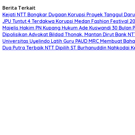
Berita Terkait
Kejati NTT Bongkar Dugaan Korupsi Proyek Tanggul Darur
JPU Tuntut 4 Terdakwa Korupsi Medan Fashion Festival 2
Majelis Hakim PN Kupang Hukum Ade Kuswandi 30 Bulan 
Dipolisikan Advokat Bildad Thonak, Mantan Dirut Bank N
Universitas Uyelindo Latih Guru PAUD MRC Membuat Bahan
Dua Putra Terbaik NTT Dipilih ST Burhanuddin Nahkodai K