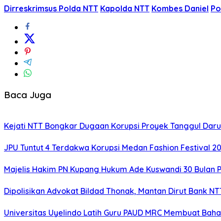
Dirreskrimsus Polda NTT
Kapolda NTT
Kombes Daniel
Po
Baca Juga
Kejati NTT Bongkar Dugaan Korupsi Proyek Tanggul Darur
JPU Tuntut 4 Terdakwa Korupsi Medan Fashion Festival 2
Majelis Hakim PN Kupang Hukum Ade Kuswandi 30 Bulan 
Dipolisikan Advokat Bildad Thonak, Mantan Dirut Bank N
Universitas Uyelindo Latih Guru PAUD MRC Membuat Bahan