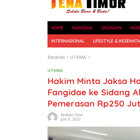
HOME
NASIONAL
EKONOMI
HUK
INTERNASIONAL
LIFESTYLE & KESEHAT
Beranda
UTAMA
UTAMA
Hakim Minta Jaksa H
Fangidae ke Sidang Al
Pemerasan Rp250 Ju
Redaksi Pena
Juni 8, 2023