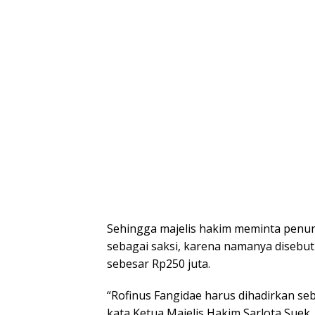
Sehingga majelis hakim meminta penu
sebagai saksi, karena namanya disebu
sebesar Rp250 juta.
“Rofinus Fangidae harus dihadirkan seb
kata Ketua Majelis Hakim Sarlota Suek, 