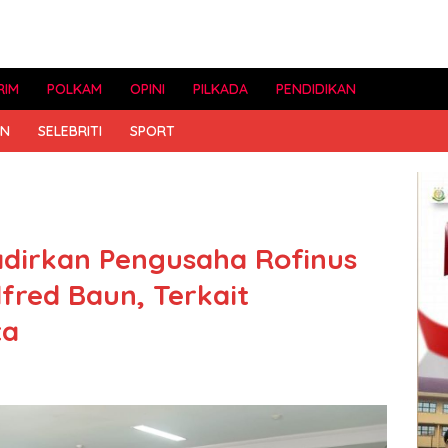
RIM
POLKAM
OPINI
PILKADA
PENDIDIKAN
AN
SELEBRITI
SPORT
adirkan Pengusaha Rofinus
fred Baun, Terkait
ta