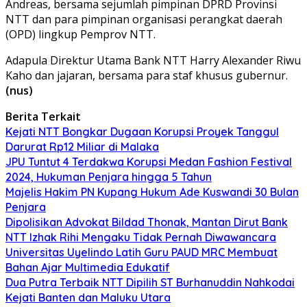
Andreas, bersama sejumlah pimpinan DPRD Provinsi
NTT dan para pimpinan organisasi perangkat daerah
(OPD) lingkup Pemprov NTT.
Adapula Direktur Utama Bank NTT Harry Alexander Riwu
Kaho dan jajaran, bersama para staf khusus gubernur.
(nus)
Berita Terkait
Kejati NTT Bongkar Dugaan Korupsi Proyek Tanggul
Darurat Rp12 Miliar di Malaka
JPU Tuntut 4 Terdakwa Korupsi Medan Fashion Festival
2024, Hukuman Penjara hingga 5 Tahun
Majelis Hakim PN Kupang Hukum Ade Kuswandi 30 Bulan
Penjara
Dipolisikan Advokat Bildad Thonak, Mantan Dirut Bank
NTT Izhak Rihi Mengaku Tidak Pernah Diwawancara
Universitas Uyelindo Latih Guru PAUD MRC Membuat
Bahan Ajar Multimedia Edukatif
Dua Putra Terbaik NTT Dipilih ST Burhanuddin Nahkodai
Kejati Banten dan Maluku Utara