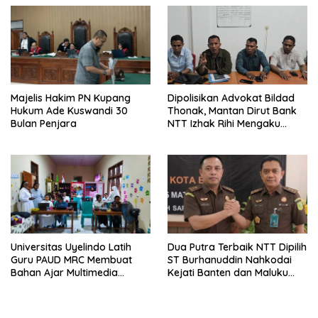
Majelis Hakim PN Kupang
Dipolisikan Advokat Bildad
Hukum Ade Kuswandi 30
Thonak, Mantan Dirut Bank
Bulan Penjara
NTT Izhak Rihi Mengaku
Tidak Pernah Diwawancara
Universitas Uyelindo Latih
Dua Putra Terbaik NTT Dipilih
Guru PAUD MRC Membuat
ST Burhanuddin Nahkodai
Bahan Ajar Multimedia
Kejati Banten dan Maluku
Edukatif
Utara