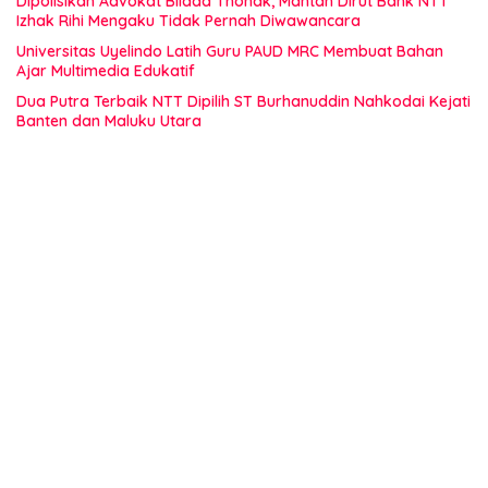
Dipolisikan Advokat Bildad Thonak, Mantan Dirut Bank NTT
Izhak Rihi Mengaku Tidak Pernah Diwawancara
Universitas Uyelindo Latih Guru PAUD MRC Membuat Bahan
Ajar Multimedia Edukatif
Dua Putra Terbaik NTT Dipilih ST Burhanuddin Nahkodai Kejati
Banten dan Maluku Utara