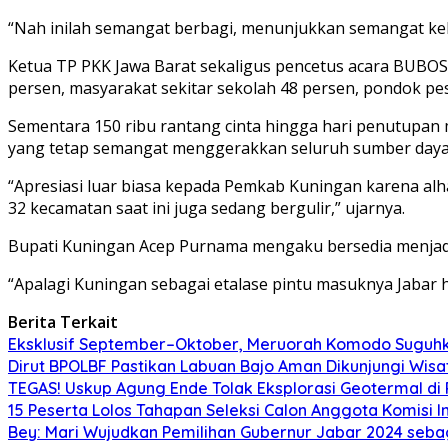
“Nah inilah semangat berbagi, menunjukkan semangat keko
Ketua TP PKK Jawa Barat sekaligus pencetus acara BUBOS
persen, masyarakat sekitar sekolah 48 persen, pondok pe
Sementara 150 ribu rantang cinta hingga hari penutupan
yang tetap semangat menggerakkan seluruh sumber daya 
“Apresiasi luar biasa kepada Pemkab Kuningan karena alham
32 kecamatan saat ini juga sedang bergulir,” ujarnya.
Bupati Kuningan Acep Purnama mengaku bersedia menjadi
“Apalagi Kuningan sebagai etalase pintu masuknya Jabar h
Berita Terkait
Eksklusif September–Oktober, Meruorah Komodo Suguh
Dirut BPOLBF Pastikan Labuan Bajo Aman Dikunjungi Wis
TEGAS! Uskup Agung Ende Tolak Eksplorasi Geotermal di 
15 Peserta Lolos Tahapan Seleksi Calon Anggota Komisi I
Bey: Mari Wujudkan Pemilihan Gubernur Jabar 2024 seba