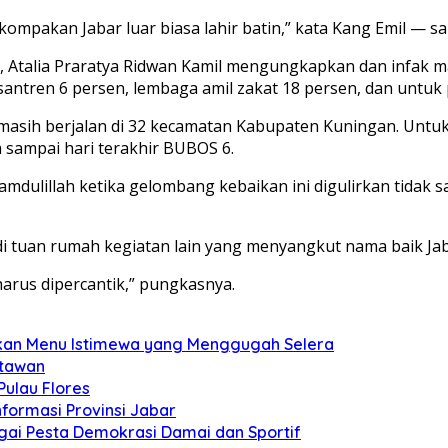
mpakan Jabar luar biasa lahir batin,” kata Kang Emil — s
, Atalia Praratya Ridwan Kamil mengungkapkan dan infak m
santren 6 persen, lembaga amil zakat 18 persen, dan untu
 masih berjalan di 32 kecamatan Kabupaten Kuningan. Untu
sampai hari terakhir BUBOS 6.
dulillah ketika gelombang kebaikan ini digulirkan tidak saj
 tuan rumah kegiatan lain yang menyangkut nama baik Jab
arus dipercantik,” pungkasnya.
kan Menu Istimewa yang Menggugah Selera
atawan
Pulau Flores
nformasi Provinsi Jabar
gai Pesta Demokrasi Damai dan Sportif