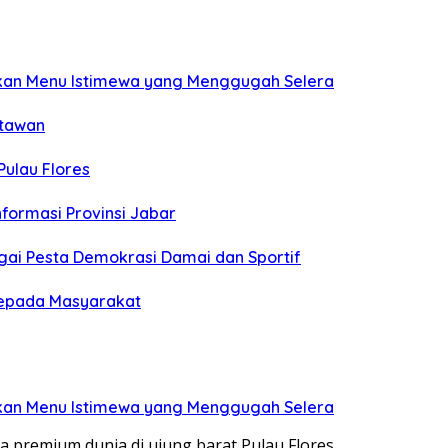
kan Menu Istimewa yang Menggugah Selera
atawan
Pulau Flores
nformasi Provinsi Jabar
gai Pesta Demokrasi Damai dan Sportif
kepada Masyarakat
kan Menu Istimewa yang Menggugah Selera
 premium dunia di ujung barat Pulau Flores,…