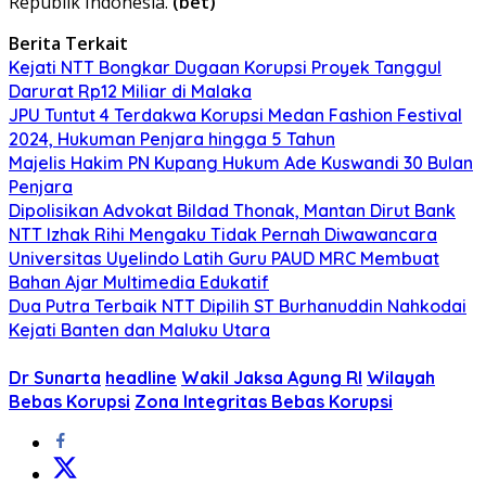
Republik Indonesia.
(bet)
Berita Terkait
Kejati NTT Bongkar Dugaan Korupsi Proyek Tanggul
Darurat Rp12 Miliar di Malaka
JPU Tuntut 4 Terdakwa Korupsi Medan Fashion Festival
2024, Hukuman Penjara hingga 5 Tahun
Majelis Hakim PN Kupang Hukum Ade Kuswandi 30 Bulan
Penjara
Dipolisikan Advokat Bildad Thonak, Mantan Dirut Bank
NTT Izhak Rihi Mengaku Tidak Pernah Diwawancara
Universitas Uyelindo Latih Guru PAUD MRC Membuat
Bahan Ajar Multimedia Edukatif
Dua Putra Terbaik NTT Dipilih ST Burhanuddin Nahkodai
Kejati Banten dan Maluku Utara
Dr Sunarta
headline
Wakil Jaksa Agung RI
Wilayah
Bebas Korupsi
Zona Integritas Bebas Korupsi