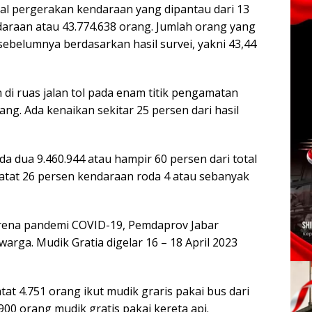
al pergerakan kendaraan yang dipantau dari 13
kendaraan atau 43.774.638 orang. Jumlah orang yang
 sebelumnya berdasarkan hasil survei, yakni 43,44
di ruas jalan tol pada enam titik pengamatan
ang. Ada kenaikan sekitar 25 persen dari hasil
a dua 9.460.944 atau hampir 60 persen dari total
atat 26 persen kendaraan roda 4 atau sebanyak
karena pandemi COVID-19, Pemdaprov Jabar
rga. Mudik Gratia digelar 16 – 18 April 2023
tat 4.751 orang ikut mudik graris pakai bus dari
.900 orang mudik gratis pakai kereta api.