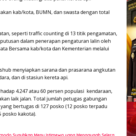
rakan kab/kota, BUMN, dan swasta dengan total
n, seperti traffic counting di 13 titik pengamatan,
putusan dalam penerapan pengaturan lalin oleh
data Bersama kab/kota dan Kementerian melalui
ishub menyiapkan sarana dan prasarana angkutan
ra, dan di stasiun kereta api.
rhadap 4.247 atau 60 persen populasi kendaraan,
akan laik jalan. Total jumlah petugas gabungan
 yang bertugas di 127 posko (12 posko terpadu
 posko kakota).
omodo Suguhkan Menu Istimewa yang Menggugah Selera