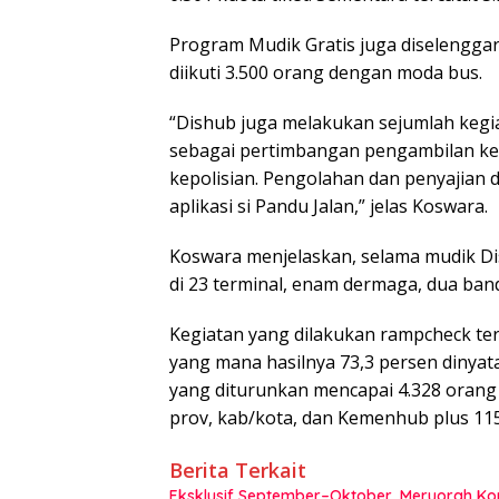
Program Mudik Gratis juga diselengga
diikuti 3.500 orang dengan moda bus.
“Dishub juga melakukan sejumlah kegiata
sebagai pertimbangan pengambilan ke
kepolisian. Pengolahan dan penyajian 
aplikasi si Pandu Jalan,” jelas Koswara.
Koswara menjelaskan, selama mudik D
di 23 terminal, enam dermaga, dua banda
Kegiatan yang dilakukan rampcheck te
yang mana hasilnya 73,3 persen dinyat
yang diturunkan mencapai 4.328 orang
prov, kab/kota, dan Kemenhub plus 115
Berita Terkait
Eksklusif September–Oktober, Meruorah K