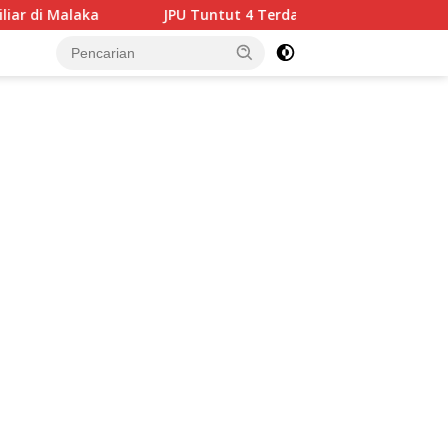
untut 4 Terdakwa Korupsi Medan Fashion Festival 2024, Hukuma