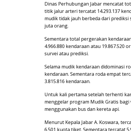
Dinas Perhubungan Jabar mencatat tot
titik jalur arteri tercatat 14.293.137 
mudik tidak jauh berbeda dari prediksi
juta orang.
Sementara total pergerakan kendaraan 
4.966.880 kendaraan atau 19.867.520 or
survei atau prediksi.
Selama mudik kendaraan didominasi rod
kendaraan. Sementara roda empat terc
3.815.816 kendaraan.
Untuk kali pertama setelah terhenti 
menggelar program Mudik Gratis bagi wa
menggunakan bus dan kereta api.
Menurut Kepala Jabar A. Koswara, terca
6.501 kuota tiket. Sementara tercatat 5