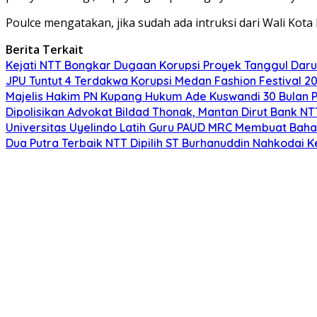
Poulce mengatakan, jika sudah ada intruksi dari Wali Ko
Berita Terkait
Kejati NTT Bongkar Dugaan Korupsi Proyek Tanggul Darur
JPU Tuntut 4 Terdakwa Korupsi Medan Fashion Festival 2
Majelis Hakim PN Kupang Hukum Ade Kuswandi 30 Bulan 
Dipolisikan Advokat Bildad Thonak, Mantan Dirut Bank N
Universitas Uyelindo Latih Guru PAUD MRC Membuat Bahan
Dua Putra Terbaik NTT Dipilih ST Burhanuddin Nahkodai K