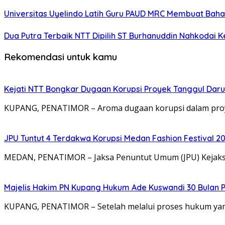
Universitas Uyelindo Latih Guru PAUD MRC Membuat Bahan
Dua Putra Terbaik NTT Dipilih ST Burhanuddin Nahkodai K
Rekomendasi untuk kamu
Kejati NTT Bongkar Dugaan Korupsi Proyek Tanggul Darur
KUPANG, PENATIMOR – Aroma dugaan korupsi dalam proy
JPU Tuntut 4 Terdakwa Korupsi Medan Fashion Festival 2
MEDAN, PENATIMOR – Jaksa Penuntut Umum (JPU) Kejaksa
Majelis Hakim PN Kupang Hukum Ade Kuswandi 30 Bulan 
KUPANG, PENATIMOR – Setelah melalui proses hukum yang