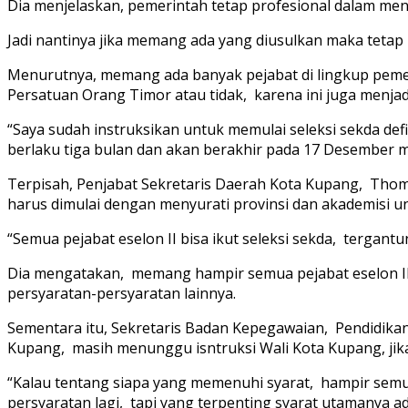
Dia menjelaskan, pemerintah tetap profesional dalam menye
Jadi nantinya jika memang ada yang diusulkan maka tetap
Menurutnya, memang ada banyak pejabat di lingkup peme
Persatuan Orang Timor atau tidak, karena ini juga menjad
“Saya sudah instruksikan untuk memulai seleksi sekda de
berlaku tiga bulan dan akan berakhir pada 17 Desember 
Terpisah, Penjabat Sekretaris Daerah Kota Kupang, Thom
harus dimulai dengan menyurati provinsi dan akademisi un
“Semua pejabat eselon II bisa ikut seleksi sekda, tergan
Dia mengatakan, memang hampir semua pejabat eselon II 
persyaratan-persyaratan lainnya.
Sementara itu, Sekretaris Badan Kepegawaian, Pendidik
Kupang, masih menunggu isntruksi Wali Kota Kupang, jika
“Kalau tentang siapa yang memenuhi syarat, hampir semu
persyaratan lagi, tapi yang terpenting syarat utamanya ad