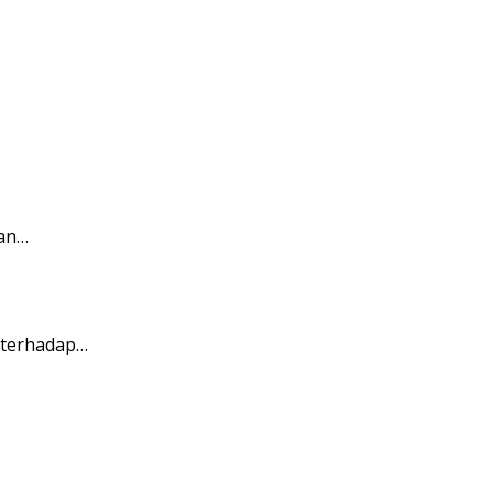
ian…
 terhadap…