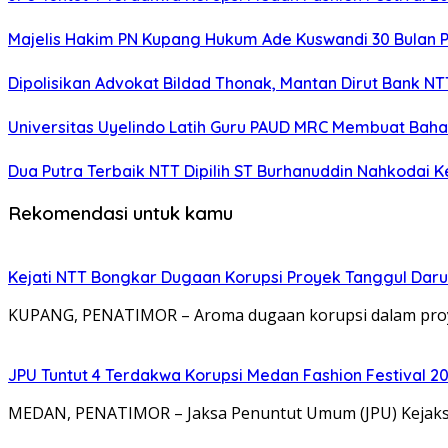
Majelis Hakim PN Kupang Hukum Ade Kuswandi 30 Bulan 
Dipolisikan Advokat Bildad Thonak, Mantan Dirut Bank N
Universitas Uyelindo Latih Guru PAUD MRC Membuat Bahan
Dua Putra Terbaik NTT Dipilih ST Burhanuddin Nahkodai K
Rekomendasi untuk kamu
Kejati NTT Bongkar Dugaan Korupsi Proyek Tanggul Darur
KUPANG, PENATIMOR – Aroma dugaan korupsi dalam proy
JPU Tuntut 4 Terdakwa Korupsi Medan Fashion Festival 2
MEDAN, PENATIMOR – Jaksa Penuntut Umum (JPU) Kejaksa