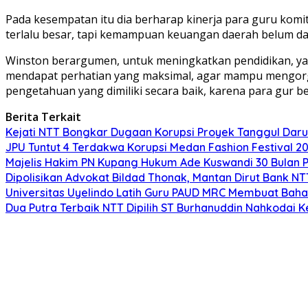
Pada kesempatan itu dia berharap kinerja para guru komit
terlalu besar, tapi kemampuan keuangan daerah belum da
Winston berargumen, untuk meningkatkan pendidikan, yan
mendapat perhatian yang maksimal, agar mampu mengorga
pengetahuan yang dimiliki secara baik, karena para gur 
Berita Terkait
Kejati NTT Bongkar Dugaan Korupsi Proyek Tanggul Darur
JPU Tuntut 4 Terdakwa Korupsi Medan Fashion Festival 2
Majelis Hakim PN Kupang Hukum Ade Kuswandi 30 Bulan 
Dipolisikan Advokat Bildad Thonak, Mantan Dirut Bank N
Universitas Uyelindo Latih Guru PAUD MRC Membuat Bahan
Dua Putra Terbaik NTT Dipilih ST Burhanuddin Nahkodai K