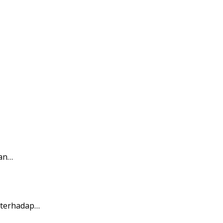
ian…
 terhadap…