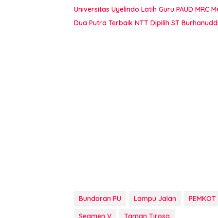
Universitas Uyelindo Latih Guru PAUD MRC 
Dua Putra Terbaik NTT Dipilih ST Burhanudd
Bundaran PU
Lampu Jalan
PEMKOT
Segmen V
Taman Tirosa