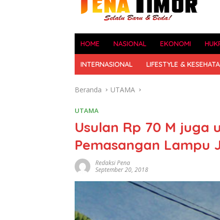
HOME
NASIONAL
EKONOMI
HUK
INTERNASIONAL
LIFESTYLE & KESEHAT
Beranda
UTAMA
UTAMA
Usulan Rp 70 M juga u
Pemasangan Lampu J
Redaksi Pena
September 20, 2018