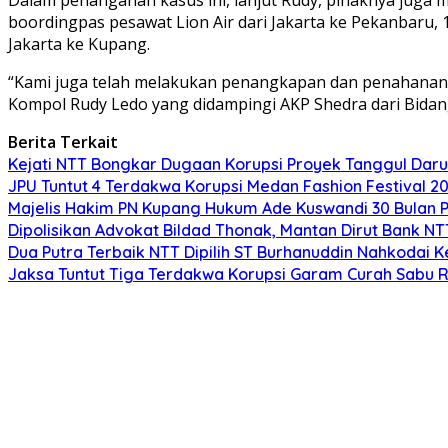
boordingpas pesawat Lion Air dari Jakarta ke Pekanbaru, 
Jakarta ke Kupang.
“Kami juga telah melakukan penangkapan dan penahanan t
Kompol Rudy Ledo yang didampingi AKP Shedra dari Bid
Berita Terkait
Kejati NTT Bongkar Dugaan Korupsi Proyek Tanggul Darur
JPU Tuntut 4 Terdakwa Korupsi Medan Fashion Festival 2
Majelis Hakim PN Kupang Hukum Ade Kuswandi 30 Bulan 
Dipolisikan Advokat Bildad Thonak, Mantan Dirut Bank N
Dua Putra Terbaik NTT Dipilih ST Burhanuddin Nahkodai K
Jaksa Tuntut Tiga Terdakwa Korupsi Garam Curah Sabu R