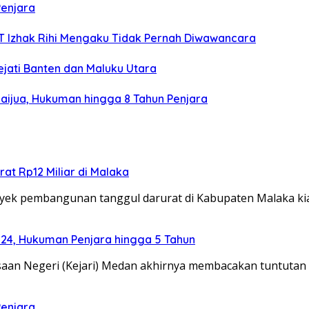
Penjara
TT Izhak Rihi Mengaku Tidak Pernah Diwawancara
ejati Banten dan Maluku Utara
aijua, Hukuman hingga 8 Tahun Penjara
at Rp12 Miliar di Malaka
ek pembangunan tanggul darurat di Kabupaten Malaka k
024, Hukuman Penjara hingga 5 Tahun
an Negeri (Kejari) Medan akhirnya membacakan tuntutan
Penjara