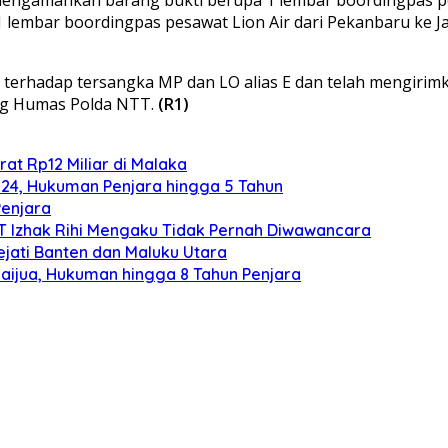
1 lembar boordingpas pesawat Lion Air dari Pekanbaru ke Ja
erhadap tersangka MP dan LO alias E dan telah mengirimk
ang Humas Polda NTT.
(R1)
at Rp12 Miliar di Malaka
024, Hukuman Penjara hingga 5 Tahun
Penjara
TT Izhak Rihi Mengaku Tidak Pernah Diwawancara
ejati Banten dan Maluku Utara
aijua, Hukuman hingga 8 Tahun Penjara