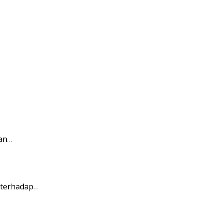
ian…
 terhadap…