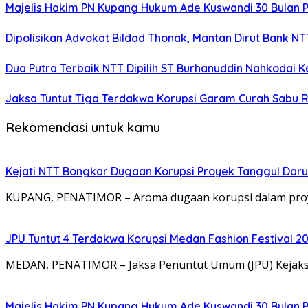
Majelis Hakim PN Kupang Hukum Ade Kuswandi 30 Bulan 
Dipolisikan Advokat Bildad Thonak, Mantan Dirut Bank N
Dua Putra Terbaik NTT Dipilih ST Burhanuddin Nahkodai K
Jaksa Tuntut Tiga Terdakwa Korupsi Garam Curah Sabu R
Rekomendasi untuk kamu
Kejati NTT Bongkar Dugaan Korupsi Proyek Tanggul Darur
KUPANG, PENATIMOR – Aroma dugaan korupsi dalam proy
JPU Tuntut 4 Terdakwa Korupsi Medan Fashion Festival 2
MEDAN, PENATIMOR – Jaksa Penuntut Umum (JPU) Kejaksa
Majelis Hakim PN Kupang Hukum Ade Kuswandi 30 Bulan 