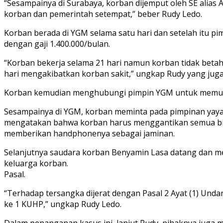
“Sesampainya di Surabaya, korban dijemput oleh SE alia
korban dan pemerintah setempat,” beber Rudy Ledo.
Korban berada di YGM selama satu hari dan setelah itu 
dengan gaji 1.400.000/bulan.
“Korban bekerja selama 21 hari namun korban tidak betah 
hari mengakibatkan korban sakit,” ungkap Rudy yang ju
Korban kemudian menghubungi pimpin YGM untuk memul
Sesampainya di YGM, korban meminta pada pimpinan yay
mengatakan bahwa korban harus menggantikan semua biay
memberikan handphonenya sebagai jaminan.
Selanjutnya saudara korban Benyamin Lasa datang dan me
keluarga korban.
Pasal.
“Terhadap tersangka dijerat dengan Pasal 2 Ayat (1) Un
ke 1 KUHP,” ungkap Rudy Ledo.
Dalam penanganan kasus ini, lanjut Rudy, pihaknya juga