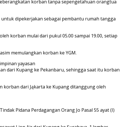
. Keberangkatan korban tanpa sepengetahuan orangtua
ru untuk dipekerjakan sebagai pembantu rumah tangga
eh korban mulai dari pukul 05.00 sampai 19.00, setiap
Hasim memulangkan korban ke YGM.
impinan yayasan
n dari Kupang ke Pekanbaru, sehingga saat itu korban
 korban dari Jąkarta ke Kupang ditanggung oleh
indak Pidana Perdagangan Orang Jo Pasal 55 ayat (I)
sawat Lion Air dari Kupang ke Surabaya, 1 lembar