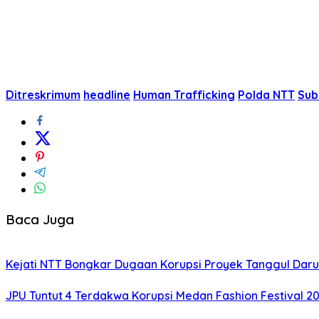
Ditreskrimum
headline
Human Trafficking
Polda NTT
Sub
Baca Juga
Kejati NTT Bongkar Dugaan Korupsi Proyek Tanggul Darur
JPU Tuntut 4 Terdakwa Korupsi Medan Fashion Festival 2