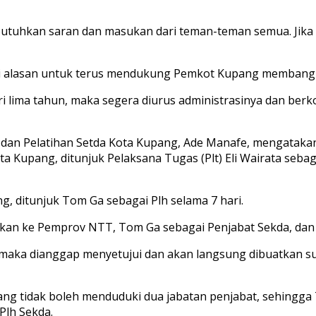
butuhkan saran dan masukan dari teman-teman semua. Jika 
njadi alasan untuk terus mendukung Pemkot Kupang membang
ari lima tahun, maka segera diurus administrasinya dan be
 dan Pelatihan Setda Kota Kupang, Ade Manafe, mengatakan
a Kupang, ditunjuk Pelaksana Tugas (Plt) Eli Wairata sebaga
, ditunjuk Tom Ga sebagai Plh selama 7 hari.
an ke Pemprov NTT, Tom Ga sebagai Penjabat Sekda, dan u
an, maka dianggap menyetujui dan akan langsung dibuatkan 
ng tidak boleh menduduki dua jabatan penjabat, sehingga T
Plh Sekda.