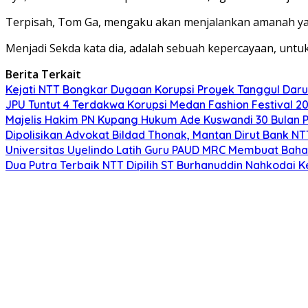
Terpisah, Tom Ga, mengaku akan menjalankan amanah yan
Menjadi Sekda kata dia, adalah sebuah kepercayaan, untuk
Berita Terkait
Kejati NTT Bongkar Dugaan Korupsi Proyek Tanggul Darur
JPU Tuntut 4 Terdakwa Korupsi Medan Fashion Festival 2
Majelis Hakim PN Kupang Hukum Ade Kuswandi 30 Bulan 
Dipolisikan Advokat Bildad Thonak, Mantan Dirut Bank N
Universitas Uyelindo Latih Guru PAUD MRC Membuat Bahan
Dua Putra Terbaik NTT Dipilih ST Burhanuddin Nahkodai K