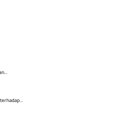
ian…
 terhadap…