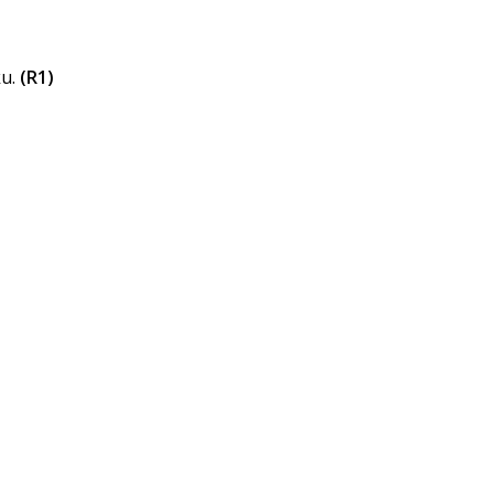
ku.
(R1)