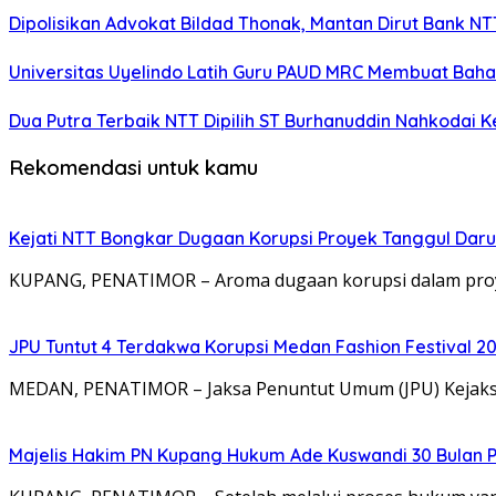
Dipolisikan Advokat Bildad Thonak, Mantan Dirut Bank N
Universitas Uyelindo Latih Guru PAUD MRC Membuat Bahan
Dua Putra Terbaik NTT Dipilih ST Burhanuddin Nahkodai K
Rekomendasi untuk kamu
Kejati NTT Bongkar Dugaan Korupsi Proyek Tanggul Darur
KUPANG, PENATIMOR – Aroma dugaan korupsi dalam proy
JPU Tuntut 4 Terdakwa Korupsi Medan Fashion Festival 2
MEDAN, PENATIMOR – Jaksa Penuntut Umum (JPU) Kejaksa
Majelis Hakim PN Kupang Hukum Ade Kuswandi 30 Bulan 