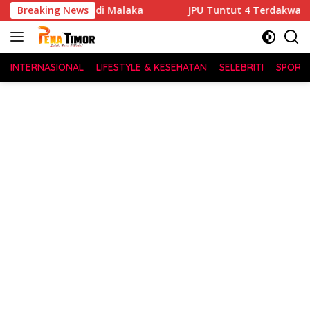
Langsung
a
Breaking News
JPU Tuntut 4 Terdakwa Korupsi Medan Fashion Festiv
ke
konten
INTERNASIONAL
LIFESTYLE & KESEHATAN
SELEBRITI
SPORT