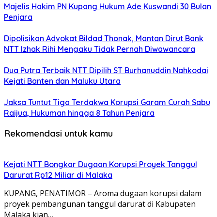
Majelis Hakim PN Kupang Hukum Ade Kuswandi 30 Bulan
Penjara
Dipolisikan Advokat Bildad Thonak, Mantan Dirut Bank
NTT Izhak Rihi Mengaku Tidak Pernah Diwawancara
Dua Putra Terbaik NTT Dipilih ST Burhanuddin Nahkodai
Kejati Banten dan Maluku Utara
Jaksa Tuntut Tiga Terdakwa Korupsi Garam Curah Sabu
Raijua, Hukuman hingga 8 Tahun Penjara
Rekomendasi untuk kamu
Kejati NTT Bongkar Dugaan Korupsi Proyek Tanggul
Darurat Rp12 Miliar di Malaka
KUPANG, PENATIMOR – Aroma dugaan korupsi dalam
proyek pembangunan tanggul darurat di Kabupaten
Malaka kian…