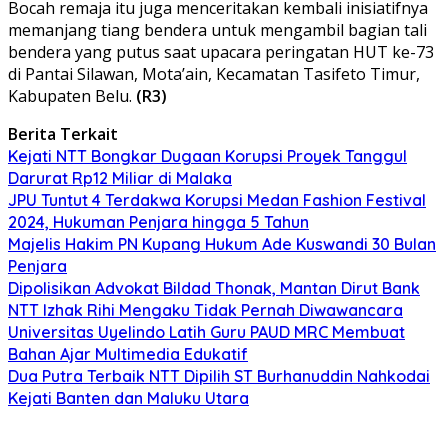
Bocah remaja itu juga menceritakan kembali inisiatifnya
memanjang tiang bendera untuk mengambil bagian tali
bendera yang putus saat upacara peringatan HUT ke-73
di Pantai Silawan, Mota’ain, Kecamatan Tasifeto Timur,
Kabupaten Belu.
(R3)
Berita Terkait
Kejati NTT Bongkar Dugaan Korupsi Proyek Tanggul
Darurat Rp12 Miliar di Malaka
JPU Tuntut 4 Terdakwa Korupsi Medan Fashion Festival
2024, Hukuman Penjara hingga 5 Tahun
Majelis Hakim PN Kupang Hukum Ade Kuswandi 30 Bulan
Penjara
Dipolisikan Advokat Bildad Thonak, Mantan Dirut Bank
NTT Izhak Rihi Mengaku Tidak Pernah Diwawancara
Universitas Uyelindo Latih Guru PAUD MRC Membuat
Bahan Ajar Multimedia Edukatif
Dua Putra Terbaik NTT Dipilih ST Burhanuddin Nahkodai
Kejati Banten dan Maluku Utara