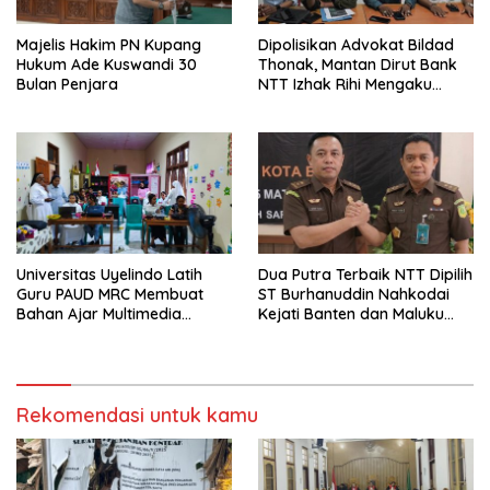
Majelis Hakim PN Kupang
Dipolisikan Advokat Bildad
Hukum Ade Kuswandi 30
Thonak, Mantan Dirut Bank
Bulan Penjara
NTT Izhak Rihi Mengaku
Tidak Pernah Diwawancara
Universitas Uyelindo Latih
Dua Putra Terbaik NTT Dipilih
Guru PAUD MRC Membuat
ST Burhanuddin Nahkodai
Bahan Ajar Multimedia
Kejati Banten dan Maluku
Edukatif
Utara
Rekomendasi untuk kamu