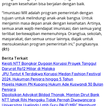
program kesehatan bisa berjalan dengan baik.
“Imunisasi MR adalah program pemerintah dengan
tujuan untuk melindungi anak-anak bangsa. Untuk
menjamin masa depan anak dengan kesehatan. Artinya,
semua anak wajib mendapat imunisasi, dan semua yang
terlibat berkewajiban memenuhinya. Orangtua, sekolah,
masyarakat, dan semua unsur lainnya, diajak untuk
mensukseskan program pemerintah ini,” pungkasnya.
(R1)
Berita Terkait
Kejati NTT Bongkar Dugaan Korupsi Proyek Tanggul
Darurat Rp12 Miliar di Malaka
JPU Tuntut 4 Terdakwa Korupsi Medan Fashion Festival
2024, Hukuman Penjara hingga 5 Tahun
Majelis Hakim PN Kupang Hukum Ade Kuswandi 30 Bulan
Penjara
Dipolisikan Advokat Bildad Thonak, Mantan Dirut Bank
NTT Izhak Rihi Mengaku Tidak Pernah Diwawancara
Universitas Uyelindo Latih Guru PAUD MRC Membuat