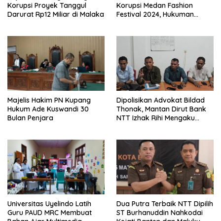
Korupsi Proyek Tanggul
Korupsi Medan Fashion
Darurat Rp12 Miliar di Malaka
Festival 2024, Hukuman
Penjara hingga 5 Tahun
Majelis Hakim PN Kupang
Dipolisikan Advokat Bildad
Hukum Ade Kuswandi 30
Thonak, Mantan Dirut Bank
Bulan Penjara
NTT Izhak Rihi Mengaku
Tidak Pernah Diwawancara
Universitas Uyelindo Latih
Dua Putra Terbaik NTT Dipilih
Guru PAUD MRC Membuat
ST Burhanuddin Nahkodai