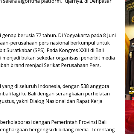
elera algoritma platform,” ujarnya, di Denpasar
i genap berusia 77 tahun. Di Yogyakarta pada 8 Juni
haan-perusahaan pers nasional berkumpul untuk
t Suratkabar (SPS). Pada Kongres XXIII di Bali
i menjadi bukan sekedar organisasi penerbit media
ubah brand menjadi Serikat Perusahaan Pers,
si yang di seluruh Indonesia, dengan 538 anggota
mbali lagi ke Bali dengan serangkaian perhelatan
ustus, yakni Dialog Nasional dan Rapat Kerja
berkolaborasi dengan Pemerintah Provinsi Bali
enghargaan bergengsi di bidang media. Terentang