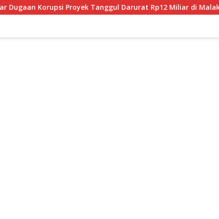
ggul Darurat Rp12 Miliar di Malaka
JPU Tuntut 4 Terda