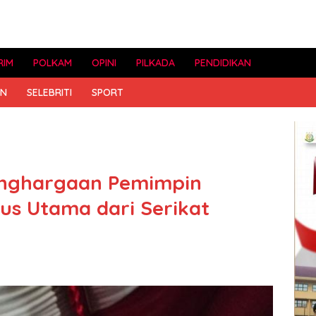
RIM
POLKAM
OPINI
PILKADA
PENDIDIKAN
AN
SELEBRITI
SPORT
enghargaan Pemimpin
rus Utama dari Serikat