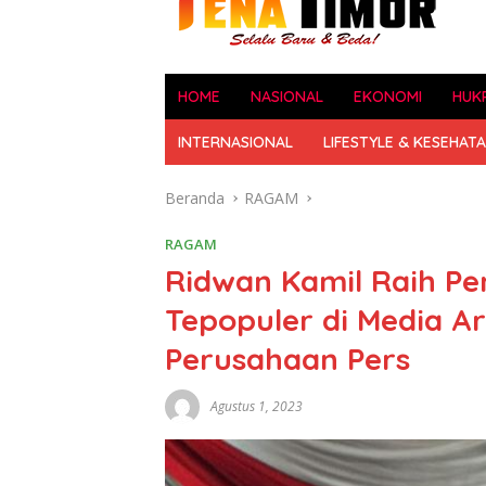
HOME
NASIONAL
EKONOMI
HUK
INTERNASIONAL
LIFESTYLE & KESEHAT
Beranda
RAGAM
RAGAM
Ridwan Kamil Raih P
Tepopuler di Media A
Perusahaan Pers
Agustus 1, 2023