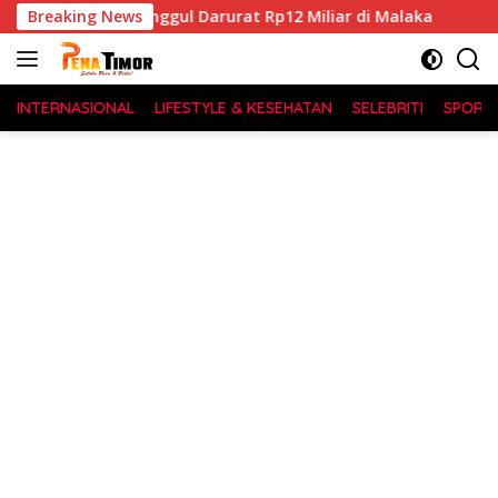
Langsung
 Proyek Tanggul Darurat Rp12 Miliar di Malaka
Breaking News
JPU Tu
ke
konten
INTERNASIONAL
LIFESTYLE & KESEHATAN
SELEBRITI
SPORT